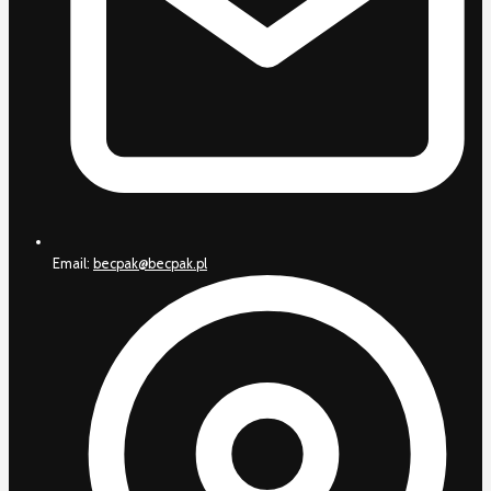
Email:
becpak@becpak.pl