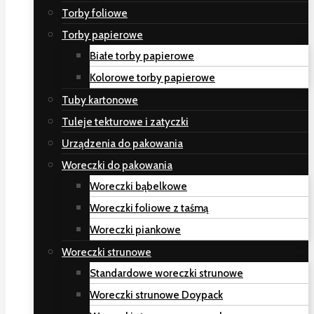
Torby foliowe
Torby papierowe
Białe torby papierowe
Kolorowe torby papierowe
Tuby kartonowe
Tuleje tekturowe i zatyczki
Urządzenia do pakowania
Woreczki do pakowania
Woreczki bąbelkowe
Woreczki foliowe z taśmą
Woreczki piankowe
Woreczki strunowe
Standardowe woreczki strunowe
Woreczki strunowe Doypack