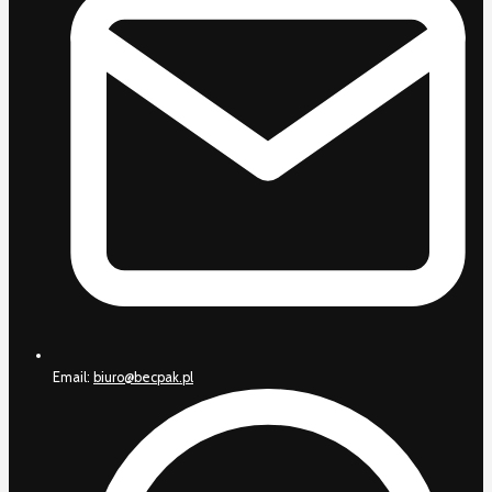
Email:
biuro@becpak.pl