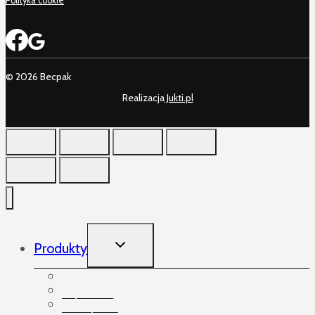
Polityka cookie
© 2026 Becpak
Realizacja
Jukti.pl
TOGGLE
Produkty
CHILD
MENU
Produkty
Akcesoria
Arkusze foliowe