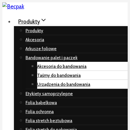
Przeskocz
do
Produkty
treści
Produkty
Akcesoria
Arkusze foliowe
Bandowanie palet i paczek
Akcesoria do bandowania
Taśmy do bandowania
Urządzenia do bandowania
Etykiety samoprzylepne
Folia bąbelkowa
Folia ochronna
Folia stretch beztubowa
Folia stretch do pakowania