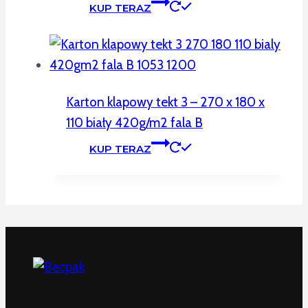
KUP TERAZ
Karton klapowy tekt 3 – 270 x 180 x
110 biały 420g/m2 fala B
KUP TERAZ