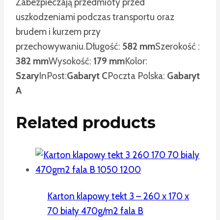
Zabezpieczają przedmioty przed
uszkodzeniami podczas transportu oraz
brudem i kurzem przy
przechowywaniu.
Długość:
582 mm
Szerokość :
382 mm
Wysokość:
179 mm
Kolor:
Szary
InPost:
Gabaryt C
Poczta Polska:
Gabaryt
A
Related products
Karton klapowy tekt 3 – 260 x 170 x
70 biały 470g/m2 fala B