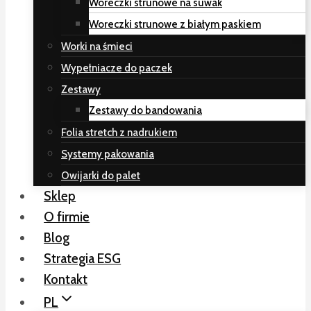
Woreczki strunowe na suwak
Woreczki strunowe z białym paskiem
Worki na śmieci
Wypełniacze do paczek
Zestawy
Zestawy do bandowania
Folia stretch z nadrukiem
Systemy pakowania
Owijarki do palet
Sklep
O firmie
Blog
Strategia ESG
Kontakt
PL