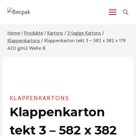
Zum
Inhalt
springen
Home
/
Produkte
/
Kartons
/
3-lagige Kartons
/
Klappenkartons
/
Klappenkarton tekt 3 – 582 x 382 x 179
420 g/m2 Welle B
KLAPPENKARTONS
Klappenkarton
tekt 3 – 582 x 382