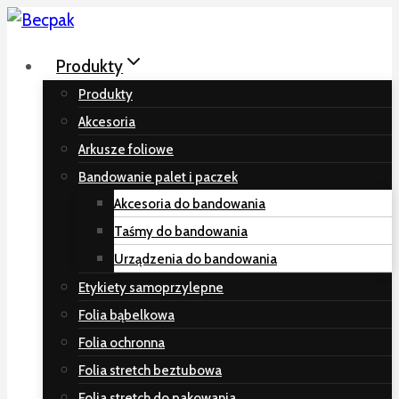
Przeskocz
do
Produkty
treści
Produkty
Akcesoria
Arkusze foliowe
Bandowanie palet i paczek
Akcesoria do bandowania
Taśmy do bandowania
Urządzenia do bandowania
Etykiety samoprzylepne
Folia bąbelkowa
Folia ochronna
Folia stretch beztubowa
Folia stretch do pakowania