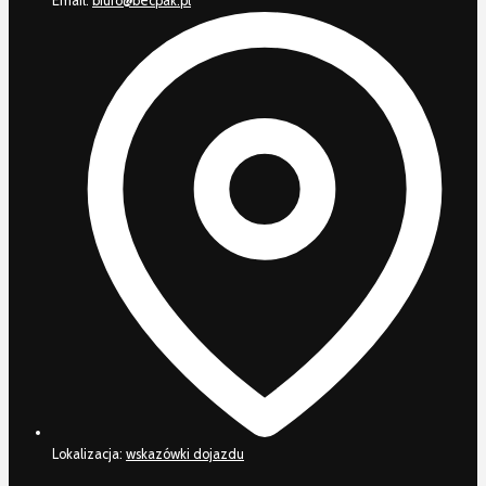
Email:
biuro@becpak.pl
Lokalizacja:
wskazówki dojazdu