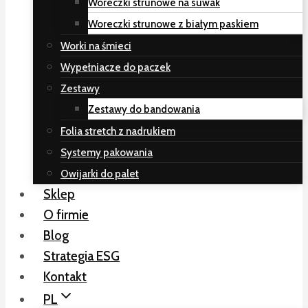
Woreczki strunowe na suwak
Woreczki strunowe z białym paskiem
Worki na śmieci
Wypełniacze do paczek
Zestawy
Zestawy do bandowania
Folia stretch z nadrukiem
Systemy pakowania
Owijarki do palet
Sklep
O firmie
Blog
Strategia ESG
Kontakt
PL