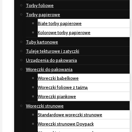
Torby foliowe
Torby papierowe
Białe torby papierowe
Kolorowe torby papierowe
Tuby kartonowe
Tuleje tekturowe i zatyczki
Urządzenia do pakowania
Woreczki do pakowania
Woreczki bąbelkowe
Woreczki foliowe z taśmą
Woreczki piankowe
Woreczki strunowe
Standardowe woreczki strunowe
Woreczki strunowe Doypack