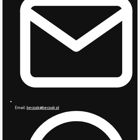
Email:
becpak@becpak.pl