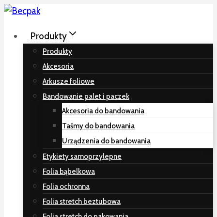
Przeskocz
do
Produkty
treści
Produkty
Akcesoria
Arkusze foliowe
Bandowanie palet i paczek
Akcesoria do bandowania
Taśmy do bandowania
Urządzenia do bandowania
Etykiety samoprzylepne
Folia bąbelkowa
Folia ochronna
Folia stretch beztubowa
Folia stretch do pakowania