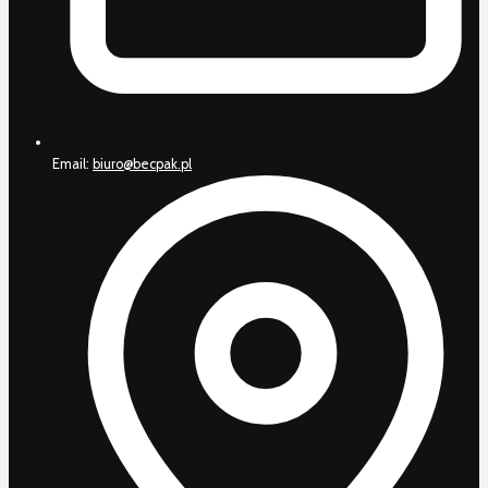
Email:
biuro@becpak.pl