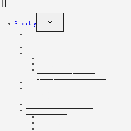
TOGGLE
Produkty
CHILD
MENU
Produkty
Akcesoria
Arkusze foliowe
Bandowanie palet i paczek
Akcesoria do bandowania
Taśmy do bandowania
Urządzenia do bandowania
Etykiety samoprzylepne
Folia bąbelkowa
Folia ochronna
Folia stretch beztubowa
Folia stretch do pakowania
Gumki recepturki
Kartony
Kartony 3-warstwowe
Kartony 5-warstwowe
Kartony na butelki