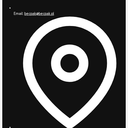
Email:
becpak@becpak.pl