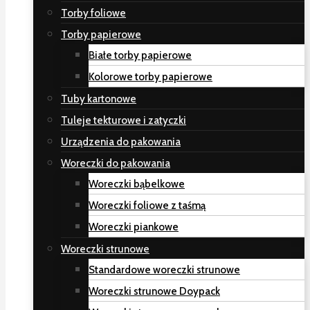
Torby foliowe
Torby papierowe
Białe torby papierowe
Kolorowe torby papierowe
Tuby kartonowe
Tuleje tekturowe i zatyczki
Urządzenia do pakowania
Woreczki do pakowania
Woreczki bąbelkowe
Woreczki foliowe z taśmą
Woreczki piankowe
Woreczki strunowe
Standardowe woreczki strunowe
Woreczki strunowe Doypack