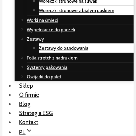
Woreczki strunowe na suwak
Woreczki strunowe z białym paskiem
Worki na śmieci
Wypełniacze do paczek
Zestawy
Zestawy do bandowania
Folia stretch z nadrukiem
Systemy pakowania
Owijarki do palet
Sklep
O firmie
Blog
Strategia ESG
Kontakt
PL