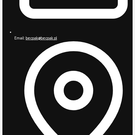
Email:
becpak@becpak.pl