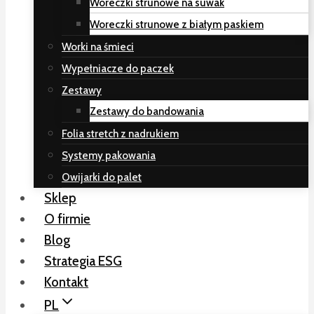
Woreczki strunowe na suwak
Woreczki strunowe z białym paskiem
Worki na śmieci
Wypełniacze do paczek
Zestawy
Zestawy do bandowania
Folia stretch z nadrukiem
Systemy pakowania
Owijarki do palet
Sklep
O firmie
Blog
Strategia ESG
Kontakt
PL