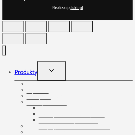
Realizacja
Jukti.pl
TOGGLE
Produkty
CHILD
MENU
Produkty
Akcesoria
Arkusze foliowe
Bandowanie palet i paczek
Akcesoria do bandowania
Taśmy do bandowania
Urządzenia do bandowania
Etykiety samoprzylepne
Folia bąbelkowa