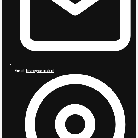
Email:
biuro@becpak.pl