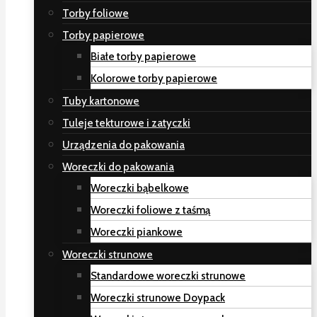
Torby foliowe
Torby papierowe
Białe torby papierowe
Kolorowe torby papierowe
Tuby kartonowe
Tuleje tekturowe i zatyczki
Urządzenia do pakowania
Woreczki do pakowania
Woreczki bąbelkowe
Woreczki foliowe z taśmą
Woreczki piankowe
Woreczki strunowe
Standardowe woreczki strunowe
Woreczki strunowe Doypack