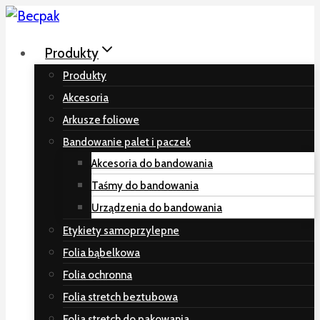
Przeskocz
do
Produkty
treści
Produkty
Akcesoria
Arkusze foliowe
Bandowanie palet i paczek
Akcesoria do bandowania
Taśmy do bandowania
Urządzenia do bandowania
Etykiety samoprzylepne
Folia bąbelkowa
Folia ochronna
Folia stretch beztubowa
Folia stretch do pakowania