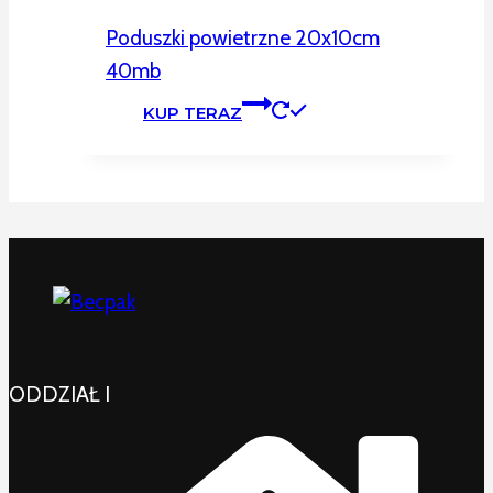
Poduszki powietrzne 20x10cm
40mb
KUP TERAZ
ODDZIAŁ I