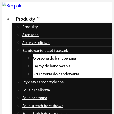
Skip
to
Produkty
content
Produkty
Akcesoria
Arkusze foliowe
Bandowanie palet i paczek
Akcesoria do bandowania
Taśmy do bandowania
Urządzenia do bandowania
Etykiety samoprzylepne
Folia bąbelkowa
Folia ochronna
Folia stretch beztubowa
Folia stretch do pakowania