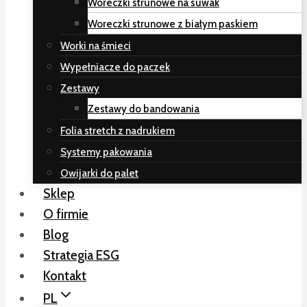
Woreczki strunowe na suwak
Woreczki strunowe z białym paskiem
Worki na śmieci
Wypełniacze do paczek
Zestawy
Zestawy do bandowania
Folia stretch z nadrukiem
Systemy pakowania
Owijarki do palet
Sklep
O firmie
Blog
Strategia ESG
Kontakt
PL