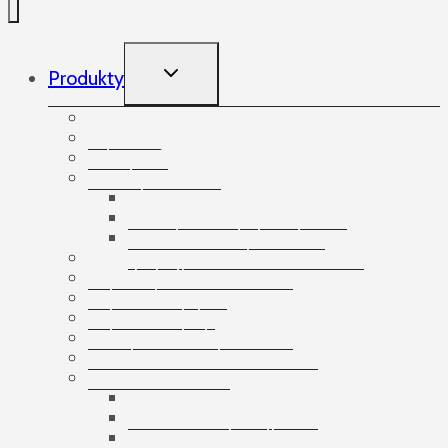
TOGGLE
Produkty
CHILD
MENU
Produkty
Akcesoria
Arkusze foliowe
Bandowanie palet i paczek
Akcesoria do bandowania
Taśmy do bandowania
Urządzenia do bandowania
Etykiety samoprzylepne
Folia bąbelkowa
Folia ochronna
Folia stretch beztubowa
Folia stretch do pakowania
Gumki recepturki
Kartony
Kartony 3-warstwowe
Kartony 5-warstwowe
Kartony na butelki