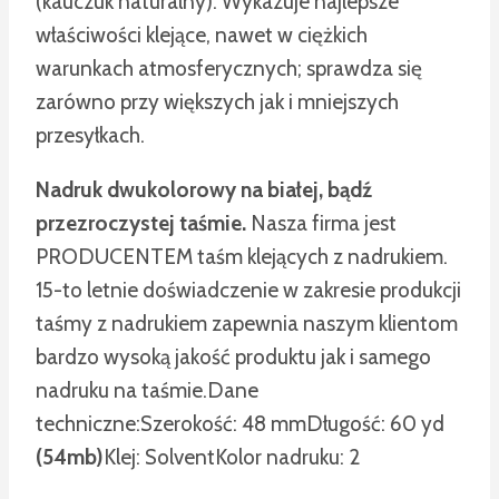
(kauczuk naturalny). Wykazuje najlepsze
właściwości klejące, nawet w ciężkich
warunkach atmosferycznych; sprawdza się
zarówno przy większych jak i mniejszych
przesyłkach.
Nadruk dwukolorowy na białej, bądź
przezroczystej taśmie.
Nasza firma jest
PRODUCENTEM taśm klejących z nadrukiem.
15-to letnie doświadczenie w zakresie produkcji
taśmy z nadrukiem zapewnia naszym klientom
bardzo wysoką jakość produktu jak i samego
nadruku na taśmie.
Dane
techniczne:
Szerokość: 48 mm
Długość: 60 yd
(54mb)
Klej: Solvent
Kolor nadruku: 2