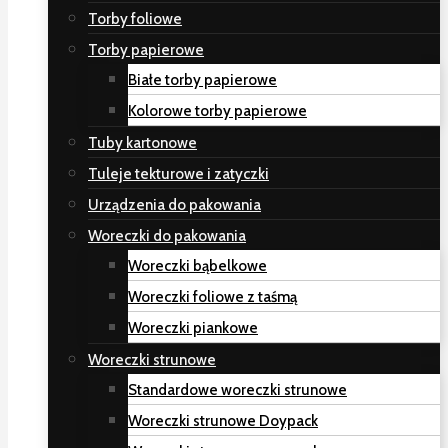
Torby foliowe
Torby papierowe
Białe torby papierowe
Kolorowe torby papierowe
Tuby kartonowe
Tuleje tekturowe i zatyczki
Urządzenia do pakowania
Woreczki do pakowania
Woreczki bąbelkowe
Woreczki foliowe z taśmą
Woreczki piankowe
Woreczki strunowe
Standardowe woreczki strunowe
Woreczki strunowe Doypack