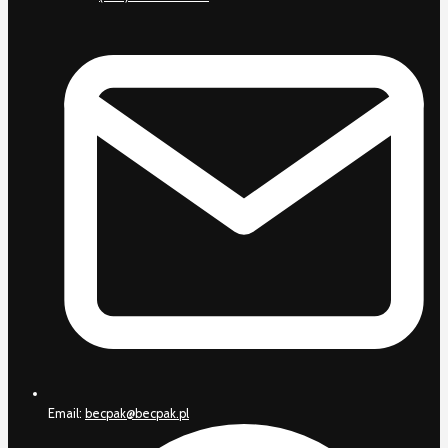
Email:
becpak@becpak.pl