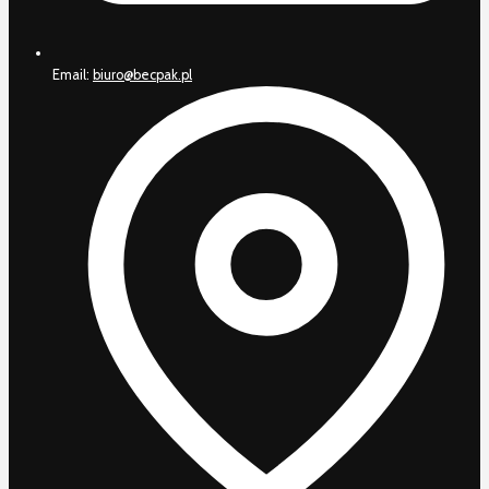
Email:
biuro@becpak.pl