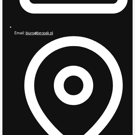
Email:
biuro@becpak.pl