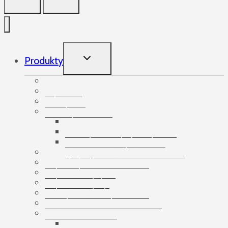
TOGGLE
Produkty
CHILD
MENU
Produkty
Akcesoria
Arkusze foliowe
Bandowanie palet i paczek
Akcesoria do bandowania
Taśmy do bandowania
Urządzenia do bandowania
Etykiety samoprzylepne
Folia bąbelkowa
Folia ochronna
Folia stretch beztubowa
Folia stretch do pakowania
Gumki recepturki
Kartony
Kartony 3-warstwowe