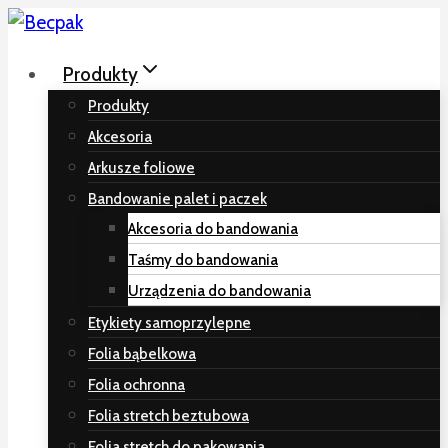
Skip
to
Produkty
content
Produkty
Akcesoria
Arkusze foliowe
Bandowanie palet i paczek
Akcesoria do bandowania
Taśmy do bandowania
Urządzenia do bandowania
Etykiety samoprzylepne
Folia bąbelkowa
Folia ochronna
Folia stretch beztubowa
Folia stretch do pakowania