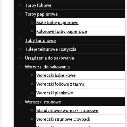
Torby foliowe
Torby papierowe
Białe torby papierowe
Kolorowe torby papierowe
Tuby kartonowe
Tuleje tekturowe i zatyczki
Urządzenia do pakowania
Woreczki do pakowania
Woreczki bąbelkowe
Woreczki foliowe z taśmą
Woreczki piankowe
Woreczki strunowe
Standardowe woreczki strunowe
Woreczki strunowe Doypack