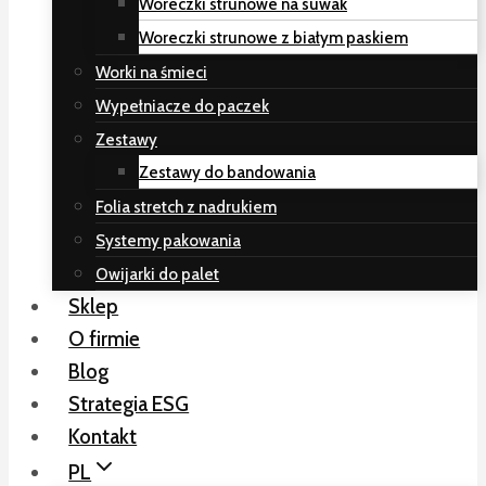
Woreczki strunowe na suwak
Woreczki strunowe z białym paskiem
Worki na śmieci
Wypełniacze do paczek
Zestawy
Zestawy do bandowania
Folia stretch z nadrukiem
Systemy pakowania
Owijarki do palet
Sklep
O firmie
Blog
Strategia ESG
Kontakt
PL