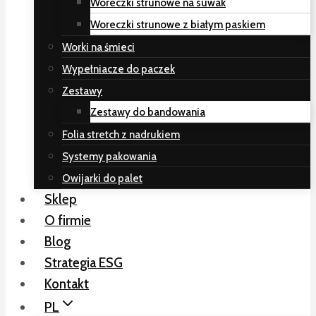
Woreczki strunowe na suwak
Woreczki strunowe z białym paskiem
Worki na śmieci
Wypełniacze do paczek
Zestawy
Zestawy do bandowania
Folia stretch z nadrukiem
Systemy pakowania
Owijarki do palet
Sklep
O firmie
Blog
Strategia ESG
Kontakt
PL