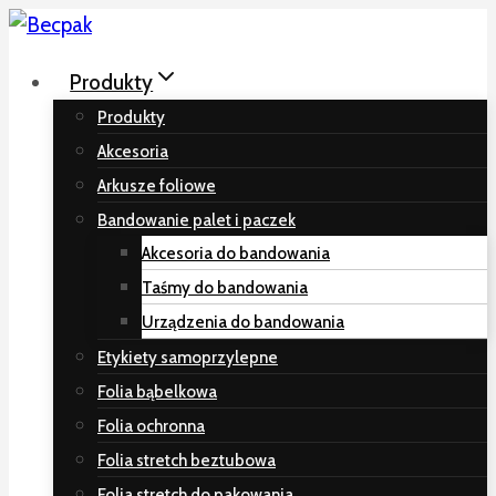
Przeskocz
do
Produkty
treści
Produkty
Akcesoria
Arkusze foliowe
Bandowanie palet i paczek
Akcesoria do bandowania
Taśmy do bandowania
Urządzenia do bandowania
Etykiety samoprzylepne
Folia bąbelkowa
Folia ochronna
Folia stretch beztubowa
Folia stretch do pakowania