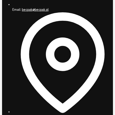
Email:
becpak@becpak.pl