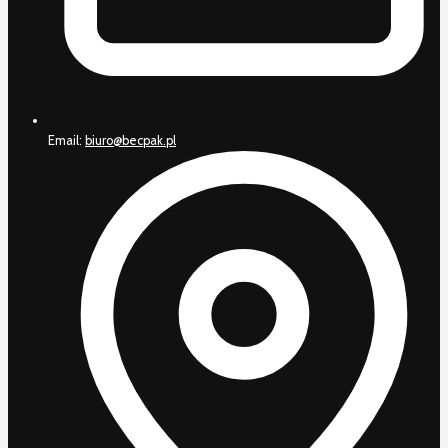
Email:
biuro@becpak.pl