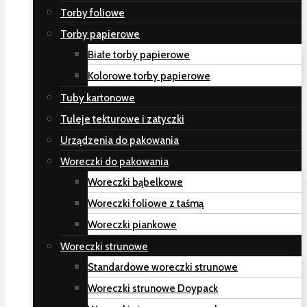
Torby foliowe
Torby papierowe
Białe torby papierowe
Kolorowe torby papierowe
Tuby kartonowe
Tuleje tekturowe i zatyczki
Urządzenia do pakowania
Woreczki do pakowania
Woreczki bąbelkowe
Woreczki foliowe z taśmą
Woreczki piankowe
Woreczki strunowe
Standardowe woreczki strunowe
Woreczki strunowe Doypack