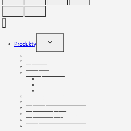
TOGGLE
Produkty
CHILD
MENU
Produkty
Akcesoria
Arkusze foliowe
Bandowanie palet i paczek
Akcesoria do bandowania
Taśmy do bandowania
Urządzenia do bandowania
Etykiety samoprzylepne
Folia bąbelkowa
Folia ochronna
Folia stretch beztubowa
Folia stretch do pakowania
Gumki recepturki