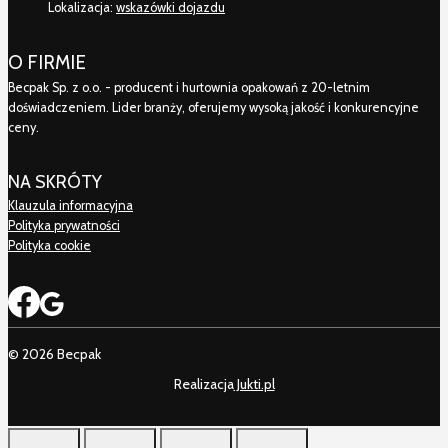
Lokalizacja:
wskazówki dojazdu
O FIRMIE
Becpak Sp. z o.o. - producent i hurtownia opakowań z 20-letnim
doświadczeniem. Lider branży, oferujemy wysoką jakość i konkurencyjne
ceny.
NA SKRÓTY
Klauzula informacyjna
Polityka prywatności
Polityka cookie
© 2026 Becpak
Realizacja
Jukti.pl