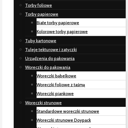
Torby foliowe
Torby papierowe
Białe torby papierowe
Kolorowe torby papierowe
Tuby kartonowe
Tuleje tekturowe i zatyczki
Urządzenia do pakowania
Woreczki do pakowania
Woreczki bąbelkowe
Woreczki foliowe z taśmą
Woreczki piankowe
Woreczki strunowe
Standardowe woreczki strunowe
Woreczki strunowe Doypack