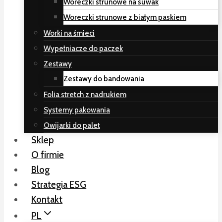
Woreczki strunowe na suwak
Woreczki strunowe z białym paskiem
Worki na śmieci
Wypełniacze do paczek
Zestawy
Zestawy do bandowania
Folia stretch z nadrukiem
Systemy pakowania
Owijarki do palet
Sklep
O firmie
Blog
Strategia ESG
Kontakt
PL