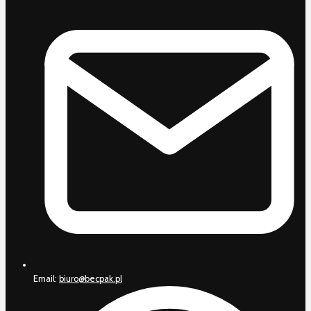
Email:
biuro@becpak.pl