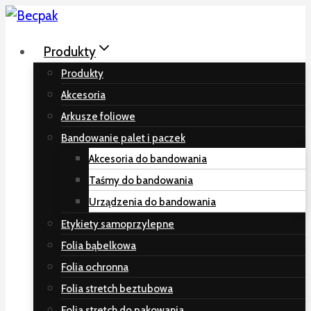
Przeskocz
do
Produkty
treści
Produkty
Akcesoria
Arkusze foliowe
Bandowanie palet i paczek
Akcesoria do bandowania
Taśmy do bandowania
Urządzenia do bandowania
Etykiety samoprzylepne
Folia bąbelkowa
Folia ochronna
Folia stretch beztubowa
Folia stretch do pakowania