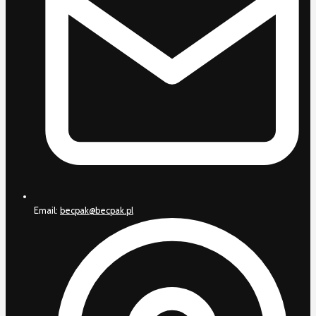
Email:
becpak@becpak.pl