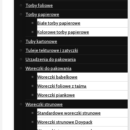
Torby foliowe
Torby papierowe
Białe torby papierowe
Kolorowe torby papierowe
Tuby kartonowe
Tuleje tekturowe i zatyczki
Urządzenia do pakowania
Woreczki do pakowania
Woreczki bąbelkowe
Woreczki foliowe z taśmą
Woreczki piankowe
Woreczki strunowe
Standardowe woreczki strunowe
Woreczki strunowe Doypack