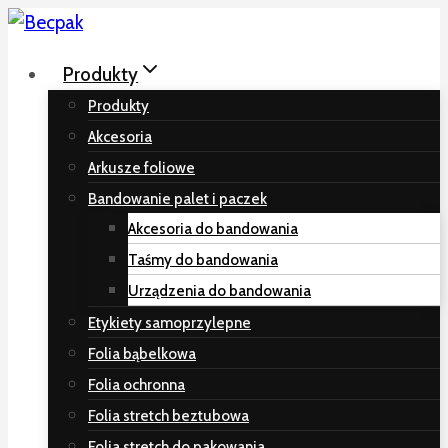
Przeskocz
do
Produkty
treści
Produkty
Akcesoria
Arkusze foliowe
Bandowanie palet i paczek
Akcesoria do bandowania
Taśmy do bandowania
Urządzenia do bandowania
Etykiety samoprzylepne
Folia bąbelkowa
Folia ochronna
Folia stretch beztubowa
Folia stretch do pakowania