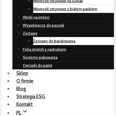
Woreczki strunowe na suwak
Woreczki strunowe z białym paskiem
Worki na śmieci
Wypełniacze do paczek
Zestawy
Zestawy do bandowania
Folia stretch z nadrukiem
Systemy pakowania
Owijarki do palet
Sklep
O firmie
Blog
Strategia ESG
Kontakt
PL