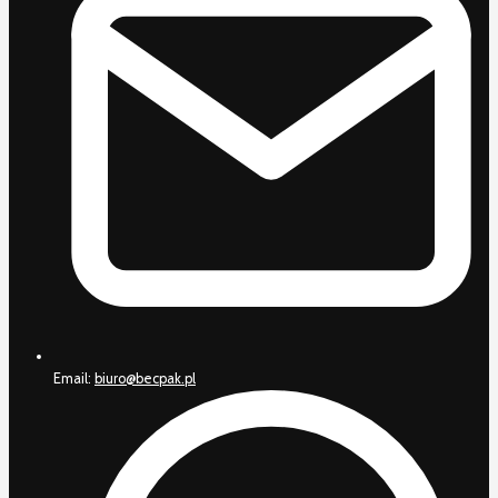
Email:
biuro@becpak.pl