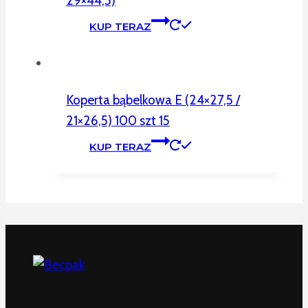
29×44,5)
KUP TERAZ
Koperta bąbelkowa E (24×27,5 /
21×26,5) 100 szt 15
KUP TERAZ