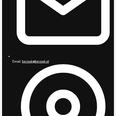
Email:
becpak@becpak.pl