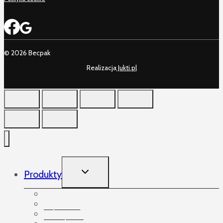
© 2026 Becpak
Realizacja
Jukti.pl
TOGGLE
Produkty
CHILD
MENU
Produkty
Akcesoria
Arkusze foliowe