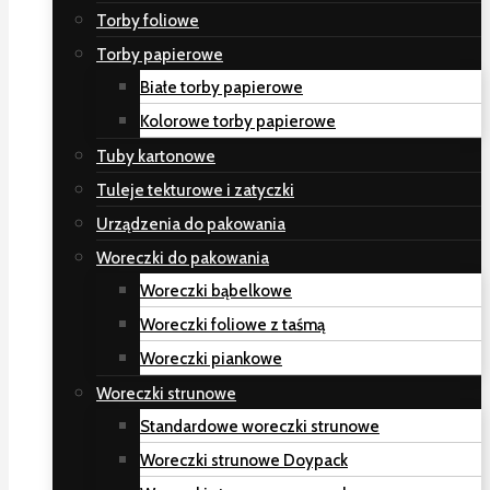
Torby foliowe
Torby papierowe
Białe torby papierowe
Kolorowe torby papierowe
Tuby kartonowe
Tuleje tekturowe i zatyczki
Urządzenia do pakowania
Woreczki do pakowania
Woreczki bąbelkowe
Woreczki foliowe z taśmą
Woreczki piankowe
Woreczki strunowe
Standardowe woreczki strunowe
Woreczki strunowe Doypack