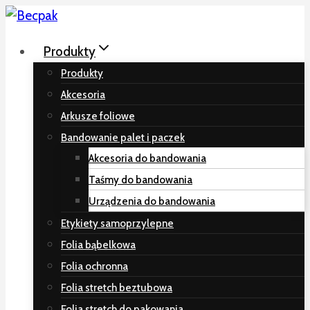
Przeskocz
do
Produkty
treści
Produkty
Akcesoria
Arkusze foliowe
Bandowanie palet i paczek
Akcesoria do bandowania
Taśmy do bandowania
Urządzenia do bandowania
Etykiety samoprzylepne
Folia bąbelkowa
Folia ochronna
Folia stretch beztubowa
Folia stretch do pakowania