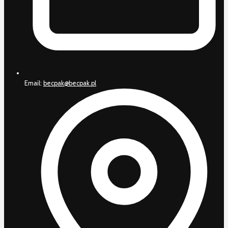
Email:
becpak@becpak.pl