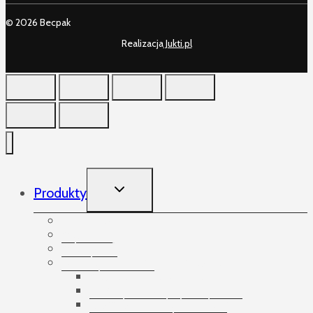
© 2026 Becpak
Realizacja
Jukti.pl
TOGGLE
Produkty
CHILD
MENU
Produkty
Akcesoria
Arkusze foliowe
Bandowanie palet i paczek
Akcesoria do bandowania
Taśmy do bandowania
Urządzenia do bandowania