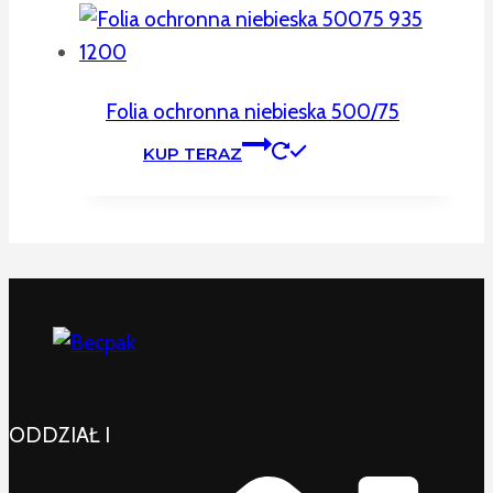
Folia ochronna niebieska 500/75
KUP TERAZ
ODDZIAŁ I