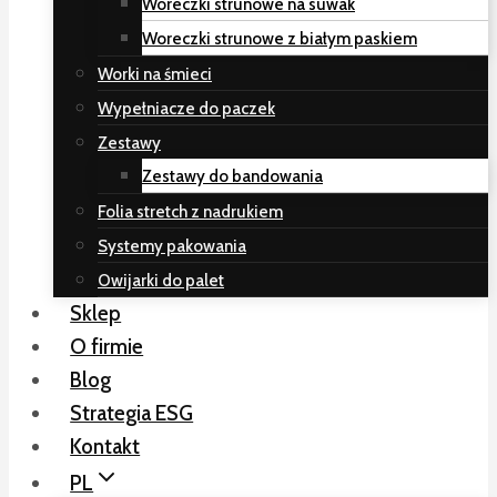
Woreczki strunowe na suwak
Woreczki strunowe z białym paskiem
Worki na śmieci
Wypełniacze do paczek
Zestawy
Zestawy do bandowania
Folia stretch z nadrukiem
Systemy pakowania
Owijarki do palet
Sklep
O firmie
Blog
Strategia ESG
Kontakt
PL