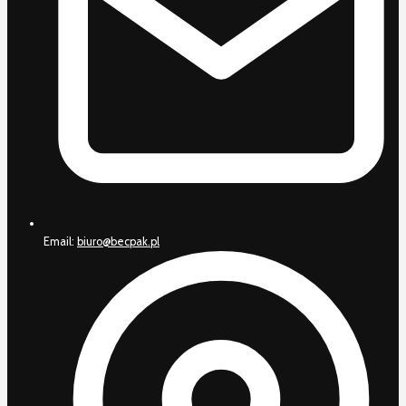
Email:
biuro@becpak.pl