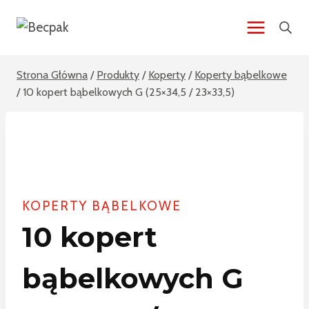
Przeskocz
do
treści
Strona Główna
/
Produkty
/
Koperty
/
Koperty bąbelkowe
/
10 kopert bąbelkowych G (25×34,5 / 23×33,5)
KOPERTY BĄBELKOWE
10 kopert
bąbelkowych G