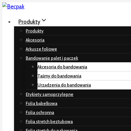
Przeskocz
do
Produkty
treści
Produkty
Akcesoria
Arkusze foliowe
Bandowanie palet i paczek
Akcesoria do bandowania
Taśmy do bandowania
Urządzenia do bandowania
Etykiety samoprzylepne
Folia bąbelkowa
Folia ochronna
Folia stretch beztubowa
Folia stretch do pakowania