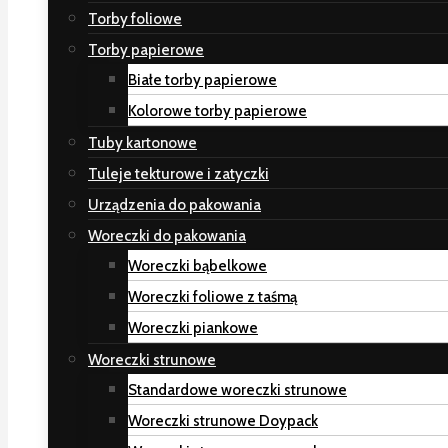
Torby foliowe
Torby papierowe
Białe torby papierowe
Kolorowe torby papierowe
Tuby kartonowe
Tuleje tekturowe i zatyczki
Urządzenia do pakowania
Woreczki do pakowania
Woreczki bąbelkowe
Woreczki foliowe z taśmą
Woreczki piankowe
Woreczki strunowe
Standardowe woreczki strunowe
Woreczki strunowe Doypack