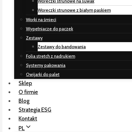
Woreczki strunowe na suwak
Woreczki strunowe z białym paskiem
Worki na śmieci
Wypełniacze do paczek
Zestawy
Zestawy do bandowania
Folia stretch z nadrukiem
Systemy pakowania
Owijarki do palet
Sklep
O firmie
Blog
Strategia ESG
Kontakt
PL