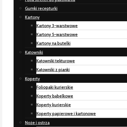
Gumki recepturki
Kartony
Kartony 3-warstwowe
Kartony 5-warstwowe
Kartony na butelki
Kątowniki
Kątowniki tekturowe
Kątowniki z pianki
Koperty
Foliopaki kurierskie
Koperty bąbelkowe
Koperty kurierskie
Koperty papierowe i kartonowe
Noże i ostrza