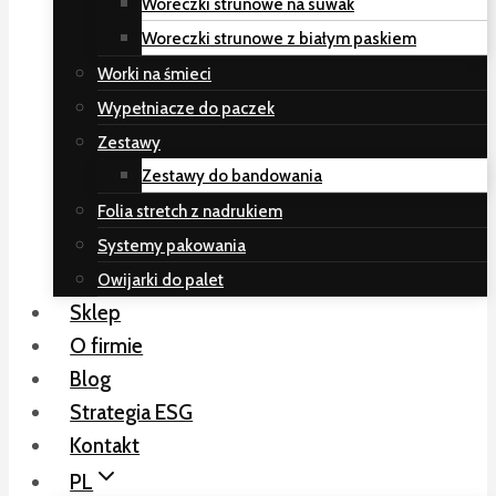
Woreczki strunowe na suwak
Woreczki strunowe z białym paskiem
Worki na śmieci
Wypełniacze do paczek
Zestawy
Zestawy do bandowania
Folia stretch z nadrukiem
Systemy pakowania
Owijarki do palet
Sklep
O firmie
Blog
Strategia ESG
Kontakt
PL