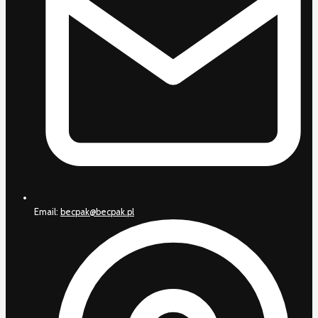
Email:
becpak@becpak.pl