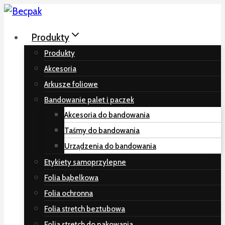
Przeskocz
do
Produkty
treści
Produkty
Akcesoria
Arkusze foliowe
Bandowanie palet i paczek
Akcesoria do bandowania
Taśmy do bandowania
Urządzenia do bandowania
Etykiety samoprzylepne
Folia bąbelkowa
Folia ochronna
Folia stretch beztubowa
Folia stretch do pakowania