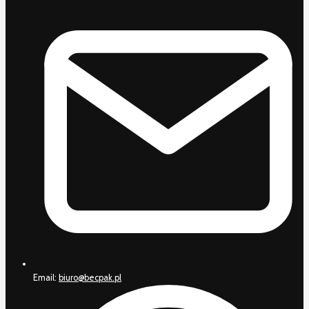
Email:
biuro@becpak.pl