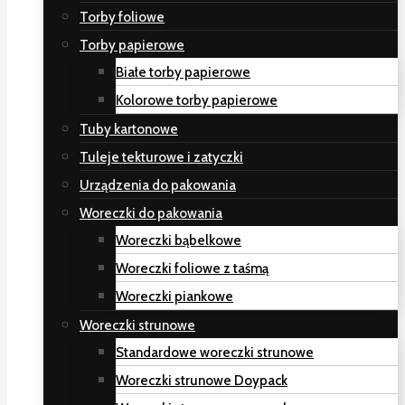
Torby foliowe
Torby papierowe
Białe torby papierowe
Kolorowe torby papierowe
Tuby kartonowe
Tuleje tekturowe i zatyczki
Urządzenia do pakowania
Woreczki do pakowania
Woreczki bąbelkowe
Woreczki foliowe z taśmą
Woreczki piankowe
Woreczki strunowe
Standardowe woreczki strunowe
Woreczki strunowe Doypack