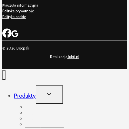
Klauzula informacyjna
Polityka prywatności
Polityka cookie
© 2026 Becpak
Realizacja
Jukti.pl
TOGGLE
Produkty
CHILD
MENU
Produkty
Akcesoria
Arkusze foliowe
Bandowanie palet i paczek