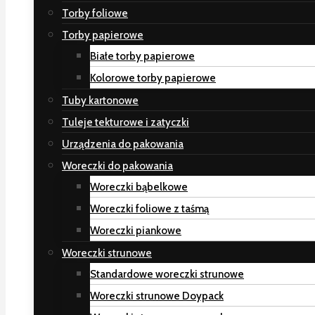
Torby foliowe
Torby papierowe
Białe torby papierowe
Kolorowe torby papierowe
Tuby kartonowe
Tuleje tekturowe i zatyczki
Urządzenia do pakowania
Woreczki do pakowania
Woreczki bąbelkowe
Woreczki foliowe z taśmą
Woreczki piankowe
Woreczki strunowe
Standardowe woreczki strunowe
Woreczki strunowe Doypack