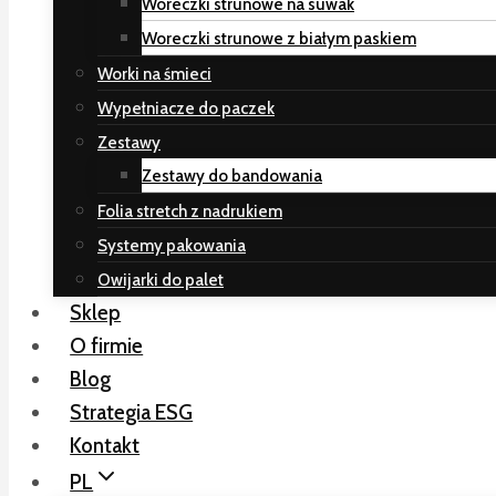
Woreczki strunowe na suwak
Woreczki strunowe z białym paskiem
Worki na śmieci
Wypełniacze do paczek
Zestawy
Zestawy do bandowania
Folia stretch z nadrukiem
Systemy pakowania
Owijarki do palet
Sklep
O firmie
Blog
Strategia ESG
Kontakt
PL