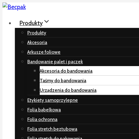
Przeskocz
do
Produkty
treści
Produkty
Akcesoria
Arkusze foliowe
Bandowanie palet i paczek
Akcesoria do bandowania
Taśmy do bandowania
Urządzenia do bandowania
Etykiety samoprzylepne
Folia bąbelkowa
Folia ochronna
Folia stretch beztubowa
Folia stretch do pakowania