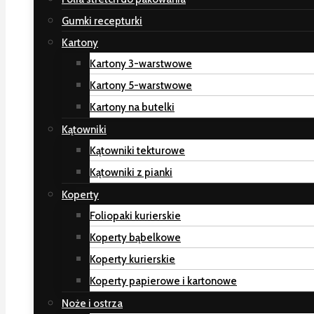
Gumki recepturki
Kartony
Kartony 3-warstwowe
Kartony 5-warstwowe
Kartony na butelki
Kątowniki
Kątowniki tekturowe
Kątowniki z pianki
Koperty
Foliopaki kurierskie
Koperty bąbelkowe
Koperty kurierskie
Koperty papierowe i kartonowe
Noże i ostrza