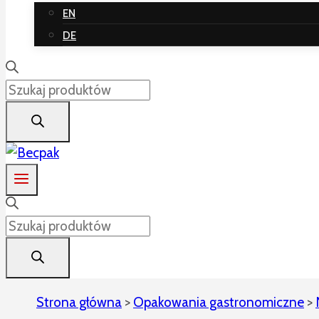
EN
DE
Wyszukiwarka
produktów
Wyszukiwarka
produktów
Strona główna
>
Opakowania gastronomiczne
>