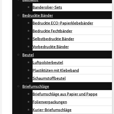
Banderolier-Sets
Bedruckte Bänder
Bedruckte ECO-Papierklebebänder
Bedruckte Fechtbänder
Selbstbedruckte Bänder
Vorbedruckte Bänder
Beutel
Luftpolsterbeutel
Plastiktüten mit Klebeband
Schaumstoffbeutel
Briefumschläge
Briefumschläge aus Papier und Pappe
Folienverpackungen
Kurier-Briefumschläge