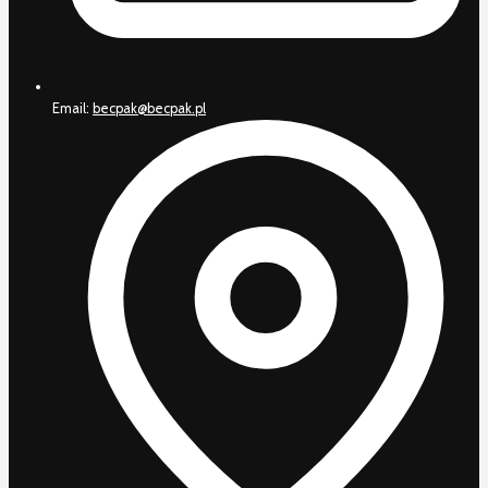
Email:
becpak@becpak.pl