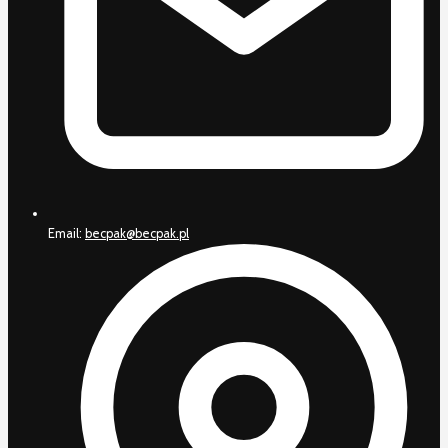
Email:
becpak@becpak.pl