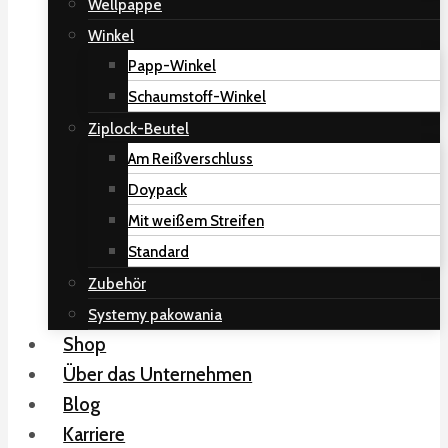
Wellpappe
Winkel
Papp-Winkel
Schaumstoff-Winkel
Ziplock-Beutel
Am Reißverschluss
Doypack
Mit weißem Streifen
Standard
Zubehör
Systemy pakowania
Shop
Über das Unternehmen
Blog
Karriere