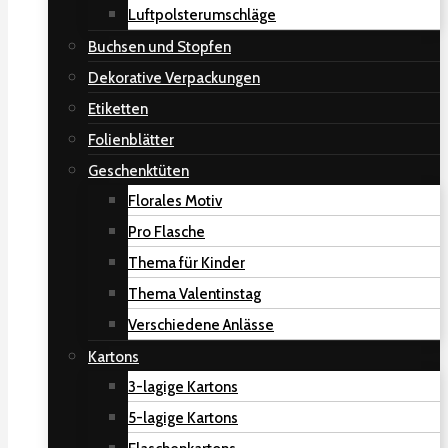
Luftpolsterumschläge
Buchsen und Stopfen
Dekorative Verpackungen
Etiketten
Folienblätter
Geschenktüten
Florales Motiv
Pro Flasche
Thema für Kinder
Thema Valentinstag
Verschiedene Anlässe
Kartons
3-lagige Kartons
5-lagige Kartons