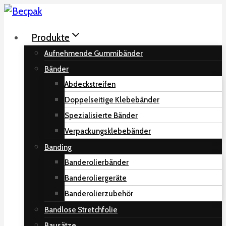
Zum
Inhalt
Produkte
springen
Aufnehmende Gummibänder
Bänder
Abdeckstreifen
Doppelseitige Klebebänder
Spezialisierte Bänder
Verpackungsklebebänder
Banding
Banderolierbänder
Banderoliergeräte
Banderolierzubehör
Bandlose Stretchfolie
Bausätze