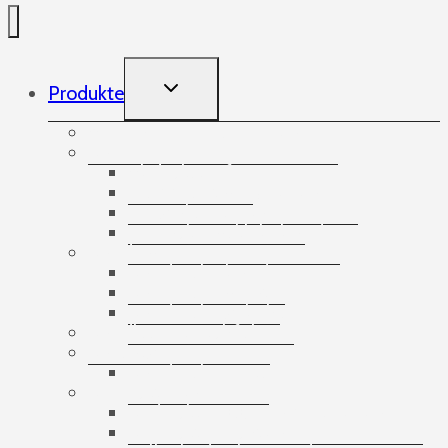
TOGGLE
Produkte
CHILD
MENU
Aufnehmende Gummibänder
Bänder
Abdeckstreifen
Doppelseitige Klebebänder
Spezialisierte Bänder
Verpackungsklebebänder
Banding
Banderolierbänder
Banderoliergeräte
Banderolierzubehör
Bandlose Stretchfolie
Bausätze
Banderolier-Sets
Bedruckte Bänder
Bedruckte ECO-Papierklebebänder
Bedruckte Fechtbänder