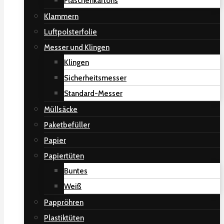
Flaschenkartons
Klammern
Luftpolsterfolie
Messer und Klingen
Klingen
Sicherheitsmesser
Standard-Messer
Müllsäcke
Paketbefüller
Papier
Papiertüten
Buntes
Weiß
Pappröhren
Plastiktüten