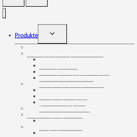
TOGGLE
Produkte
CHILD
MENU
Aufnehmende Gummibänder
Bänder
Abdeckstreifen
Doppelseitige Klebebänder
Spezialisierte Bänder
Verpackungsklebebänder
Banding
Banderolierbänder
Banderoliergeräte
Banderolierzubehör
Bandlose Stretchfolie
Bausätze
Banderolier-Sets
Bedruckte Bänder
Bedruckte ECO-Papierklebebänder