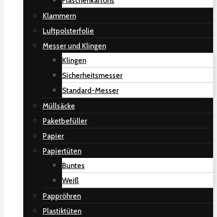
Flaschenkartons
Klammern
Luftpolsterfolie
Messer und Klingen
Klingen
Sicherheitsmesser
Standard-Messer
Müllsäcke
Paketbefüller
Papier
Papiertüten
Buntes
Weiß
Pappröhren
Plastiktüten