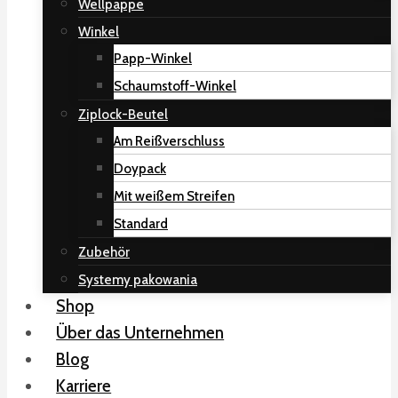
Wellpappe
Winkel
Papp-Winkel
Schaumstoff-Winkel
Ziplock-Beutel
Am Reißverschluss
Doypack
Mit weißem Streifen
Standard
Zubehör
Systemy pakowania
Shop
Über das Unternehmen
Blog
Karriere