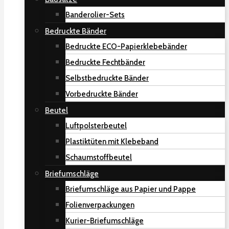
Banderolier-Sets
Bedruckte Bänder
Bedruckte ECO-Papierklebebänder
Bedruckte Fechtbänder
Selbstbedruckte Bänder
Vorbedruckte Bänder
Beutel
Luftpolsterbeutel
Plastiktüten mit Klebeband
Schaumstoffbeutel
Briefumschläge
Briefumschläge aus Papier und Pappe
Folienverpackungen
Kurier-Briefumschläge