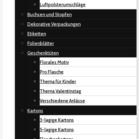
Luftpolsterumschläge
Buchsen und Stopfen
Dekorative Verpackungen
Etiketten
Folienblätter
Geschenktüten
Florales Motiv
Pro Flasche
Thema für Kinder
Thema Valentinstag
Verschiedene Anlässe
Kartons
3-lagige Kartons
5-lagige Kartons