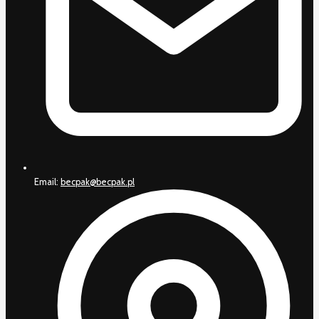
Email:
becpak@becpak.pl