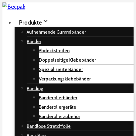
Zum
Inhalt
Produkte
springen
Aufnehmende Gummibänder
Bänder
Abdeckstreifen
Doppelseitige Klebebänder
Spezialisierte Bänder
Verpackungsklebebänder
Banding
Banderolierbänder
Banderoliergeräte
Banderolierzubehör
Bandlose Stretchfolie
Bausätze