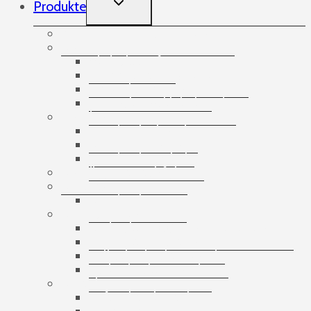
Produkte
CHILD
MENU
Aufnehmende Gummibänder
Bänder
Abdeckstreifen
Doppelseitige Klebebänder
Spezialisierte Bänder
Verpackungsklebebänder
Banding
Banderolierbänder
Banderoliergeräte
Banderolierzubehör
Bandlose Stretchfolie
Bausätze
Banderolier-Sets
Bedruckte Bänder
Bedruckte ECO-Papierklebebänder
Bedruckte Fechtbänder
Selbstbedruckte Bänder
Vorbedruckte Bänder
Beutel
Luftpolsterbeutel
Plastiktüten mit Klebeband