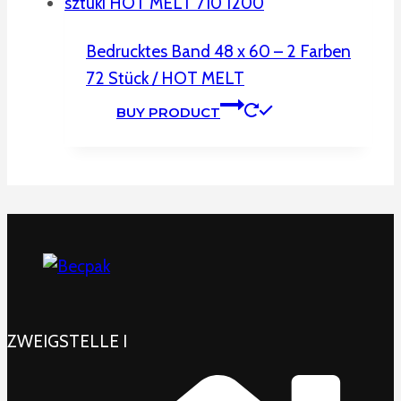
Bedrucktes Band 48 x 60 – 2 Farben
72 Stück / HOT MELT
BUY PRODUCT
ZWEIGSTELLE I