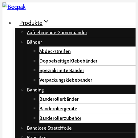
Skip
to
Produkte
content
Aufnehmende Gummibänder
Bänder
Abdeckstreifen
Doppelseitige Klebebänder
Spezialisierte Bänder
Verpackungsklebebänder
Banding
Banderolierbänder
Banderoliergeräte
Banderolierzubehör
Bandlose Stretchfolie
Bausätze