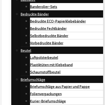
Banderolier-Sets
Bedruckte Bänder
Bedruckte ECO-Papierklebebänder
Bedruckte Fechtbänder
Selbstbedruckte Bänder
Vorbedruckte Bänder
Beutel
Luftpolsterbeutel
Plastiktüten mit Klebeband
Schaumstoffbeutel
Briefumschläge
Briefumschläge aus Papier und Pappe
Folienverpackungen
Kurier-Briefumschläge