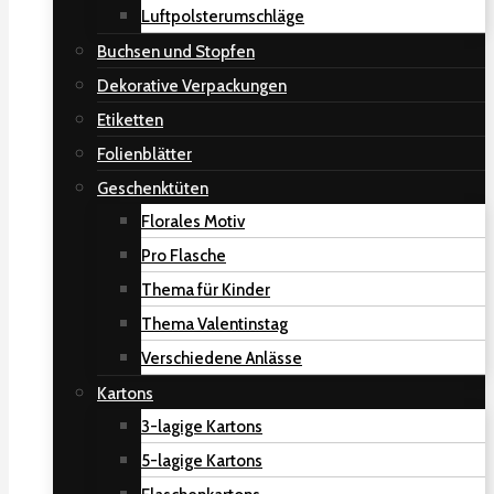
Luftpolsterumschläge
Buchsen und Stopfen
Dekorative Verpackungen
Etiketten
Folienblätter
Geschenktüten
Florales Motiv
Pro Flasche
Thema für Kinder
Thema Valentinstag
Verschiedene Anlässe
Kartons
3-lagige Kartons
5-lagige Kartons