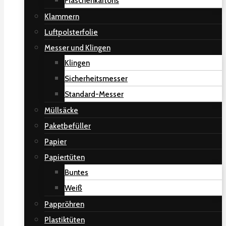
Flaschenkartons
Klammern
Luftpolsterfolie
Messer und Klingen
Klingen
Sicherheitsmesser
Standard-Messer
Müllsäcke
Paketbefüller
Papier
Papiertüten
Buntes
Weiß
Pappröhren
Plastiktüten