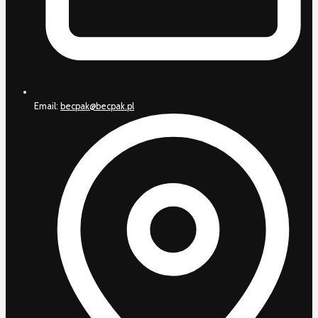
Email:
becpak@becpak.pl