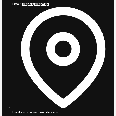
Email:
becpak@becpak.pl
Lokalizacja:
wskazówki dojazdu