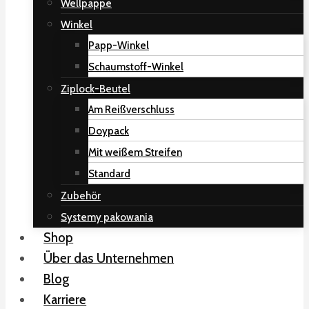
Wellpappe
Winkel
Papp-Winkel
Schaumstoff-Winkel
Ziplock-Beutel
Am Reißverschluss
Doypack
Mit weißem Streifen
Standard
Zubehör
Systemy pakowania
Shop
Über das Unternehmen
Blog
Karriere