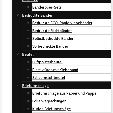
Banderolier-Sets
Bedruckte Bänder
Bedruckte ECO-Papierklebebänder
Bedruckte Fechtbänder
Selbstbedruckte Bänder
Vorbedruckte Bänder
Beutel
Luftpolsterbeutel
Plastiktüten mit Klebeband
Schaumstoffbeutel
Briefumschläge
Briefumschläge aus Papier und Pappe
Folienverpackungen
Kurier-Briefumschläge