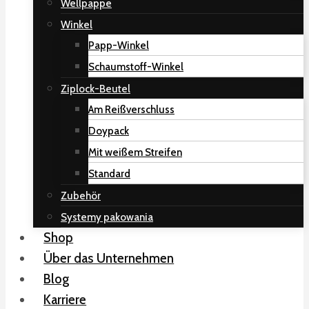
Wellpappe
Winkel
Papp-Winkel
Schaumstoff-Winkel
Ziplock-Beutel
Am Reißverschluss
Doypack
Mit weißem Streifen
Standard
Zubehör
Systemy pakowania
Shop
Über das Unternehmen
Blog
Karriere