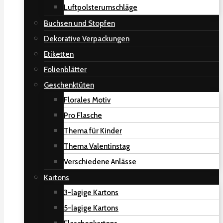
Luftpolsterumschläge
Buchsen und Stopfen
Dekorative Verpackungen
Etiketten
Folienblätter
Geschenktüten
Florales Motiv
Pro Flasche
Thema für Kinder
Thema Valentinstag
Verschiedene Anlässe
Kartons
3-lagige Kartons
5-lagige Kartons