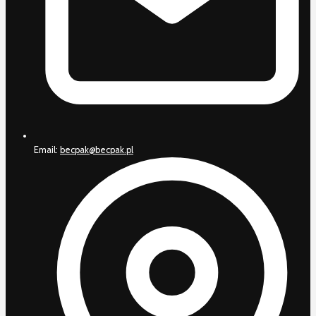
Email:
becpak@becpak.pl