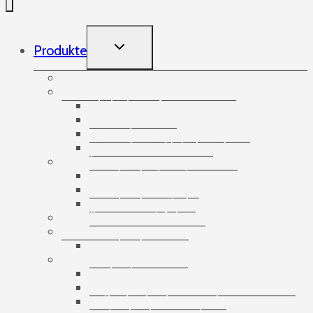
TOGGLE
Produkte
CHILD
MENU
Aufnehmende Gummibänder
Bänder
Abdeckstreifen
Doppelseitige Klebebänder
Spezialisierte Bänder
Verpackungsklebebänder
Banding
Banderolierbänder
Banderoliergeräte
Banderolierzubehör
Bandlose Stretchfolie
Bausätze
Banderolier-Sets
Bedruckte Bänder
Bedruckte ECO-Papierklebebänder
Bedruckte Fechtbänder
Selbstbedruckte Bänder