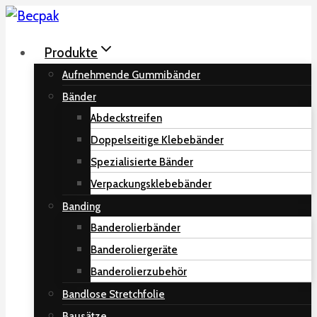
Zum
Inhalt
Produkte
springen
Aufnehmende Gummibänder
Bänder
Abdeckstreifen
Doppelseitige Klebebänder
Spezialisierte Bänder
Verpackungsklebebänder
Banding
Banderolierbänder
Banderoliergeräte
Banderolierzubehör
Bandlose Stretchfolie
Bausätze