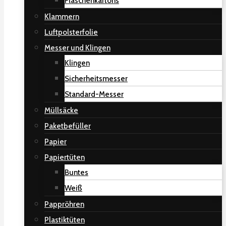
Flaschenkartons
Klammern
Luftpolsterfolie
Messer und Klingen
Klingen
Sicherheitsmesser
Standard-Messer
Müllsäcke
Paketbefüller
Papier
Papiertüten
Buntes
Weiß
Pappröhren
Plastiktüten