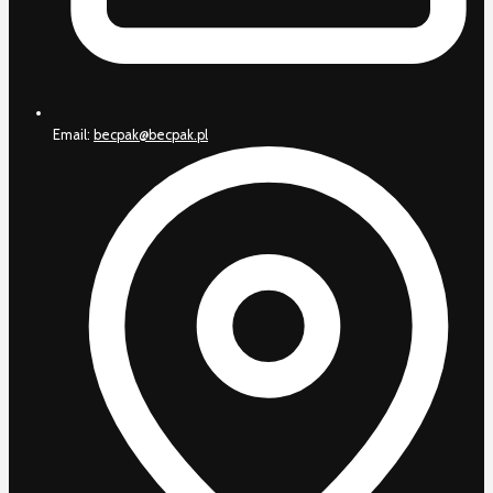
Email:
becpak@becpak.pl