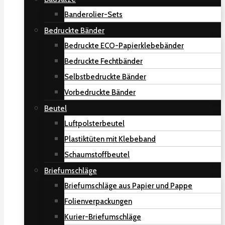
Banderolier-Sets
Bedruckte Bänder
Bedruckte ECO-Papierklebebänder
Bedruckte Fechtbänder
Selbstbedruckte Bänder
Vorbedruckte Bänder
Beutel
Luftpolsterbeutel
Plastiktüten mit Klebeband
Schaumstoffbeutel
Briefumschläge
Briefumschläge aus Papier und Pappe
Folienverpackungen
Kurier-Briefumschläge