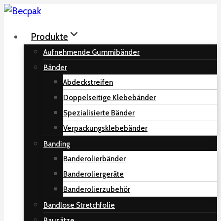
Zum
Inhalt
Produkte
springen
Aufnehmende Gummibänder
Bänder
Abdeckstreifen
Doppelseitige Klebebänder
Spezialisierte Bänder
Verpackungsklebebänder
Banding
Banderolierbänder
Banderoliergeräte
Banderolierzubehör
Bandlose Stretchfolie
Bausätze