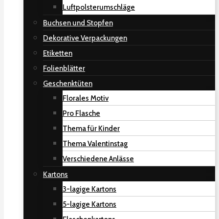
Luftpolsterumschläge
Buchsen und Stopfen
Dekorative Verpackungen
Etiketten
Folienblätter
Geschenktüten
Florales Motiv
Pro Flasche
Thema für Kinder
Thema Valentinstag
Verschiedene Anlässe
Kartons
3-lagige Kartons
5-lagige Kartons