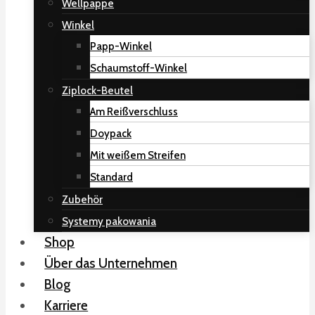
Wellpappe
Winkel
Papp-Winkel
Schaumstoff-Winkel
Ziplock-Beutel
Am Reißverschluss
Doypack
Mit weißem Streifen
Standard
Zubehör
Systemy pakowania
Shop
Über das Unternehmen
Blog
Karriere