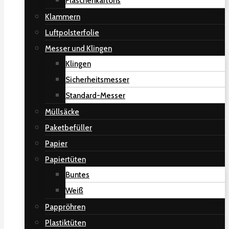
Flaschenkartons
Klammern
Luftpolsterfolie
Messer und Klingen
Klingen
Sicherheitsmesser
Standard-Messer
Müllsäcke
Paketbefüller
Papier
Papiertüten
Buntes
Weiß
Pappröhren
Plastiktüten