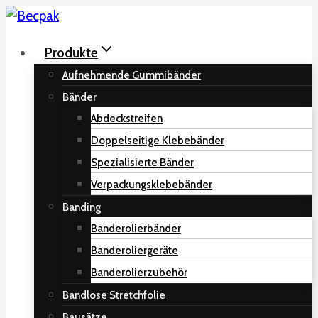
Skip
to
Produkte
content
Aufnehmende Gummibänder
Bänder
Abdeckstreifen
Doppelseitige Klebebänder
Spezialisierte Bänder
Verpackungsklebebänder
Banding
Banderolierbänder
Banderoliergeräte
Banderolierzubehör
Bandlose Stretchfolie
Bausätze