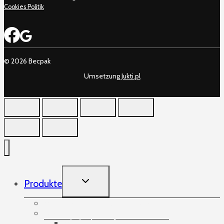
Cookies Politik
© 2026 Becpak
Umsetzung
Jukti.pl
TOGGLE
Produkte
CHILD
MENU
Aufnehmende Gummibänder
Bänder
Abdeckstreifen