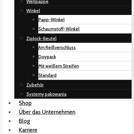
Wellpappe
Winkel
Papp-Winkel
Schaumstoff-Winkel
Ziplock-Beutel
Am Reißverschluss
Doypack
Mit weißem Streifen
Standard
Zubehör
Systemy pakowania
Shop
Über das Unternehmen
Blog
Karriere