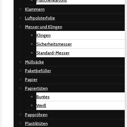
Flaschenkartons
Klammern
Luftpolsterfolie
Messer und Klingen
Klingen
Sicherheitsmesser
Standard-Messer
Müllsäcke
Paketbefüller
Papier
Papiertüten
Buntes
Weiß
Pappröhren
Plastiktüten