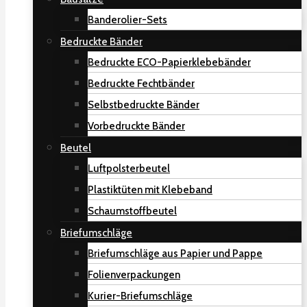
Banderolier-Sets
Bedruckte Bänder
Bedruckte ECO-Papierklebebänder
Bedruckte Fechtbänder
Selbstbedruckte Bänder
Vorbedruckte Bänder
Beutel
Luftpolsterbeutel
Plastiktüten mit Klebeband
Schaumstoffbeutel
Briefumschläge
Briefumschläge aus Papier und Pappe
Folienverpackungen
Kurier-Briefumschläge