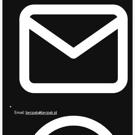
Email:
becpak@becpak.pl