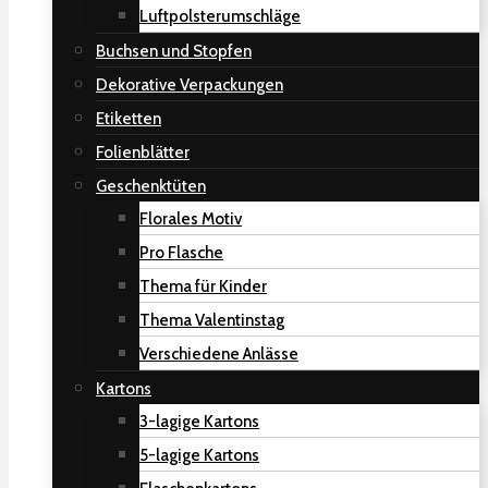
Luftpolsterumschläge
Buchsen und Stopfen
Dekorative Verpackungen
Etiketten
Folienblätter
Geschenktüten
Florales Motiv
Pro Flasche
Thema für Kinder
Thema Valentinstag
Verschiedene Anlässe
Kartons
3-lagige Kartons
5-lagige Kartons