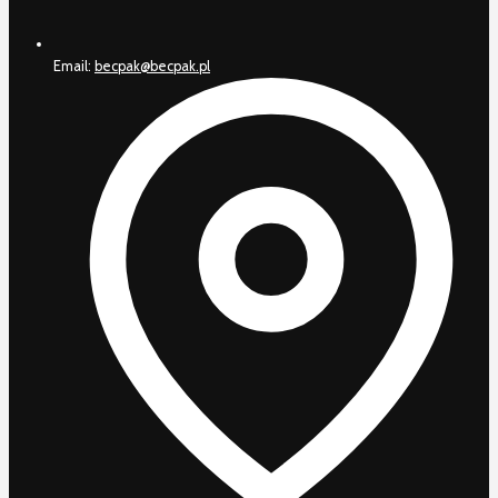
Email:
becpak@becpak.pl