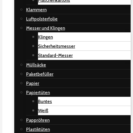
Flaschenkartons
Klammern
Luftpolsterfolie
Messer und Klingen
Klingen
Sicherheitsmesser
Standard-Messer
Müllsäcke
Paketbefüller
Papier
Papiertüten
Buntes
Weiß
Pappröhren
Plastiktüten