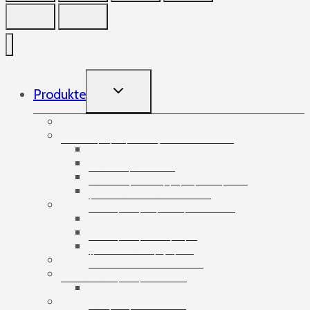
TOGGLE
Produkte
CHILD
MENU
Aufnehmende Gummibänder
Bänder
Abdeckstreifen
Doppelseitige Klebebänder
Spezialisierte Bänder
Verpackungsklebebänder
Banding
Banderolierbänder
Banderoliergeräte
Banderolierzubehör
Bandlose Stretchfolie
Bausätze
Banderolier-Sets
Bedruckte Bänder