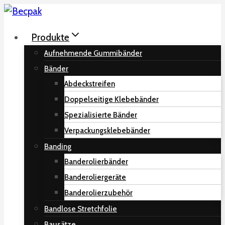
Zum
Inhalt
Produkte
springen
Aufnehmende Gummibänder
Bänder
Abdeckstreifen
Doppelseitige Klebebänder
Spezialisierte Bänder
Verpackungsklebebänder
Banding
Banderolierbänder
Banderoliergeräte
Banderolierzubehör
Bandlose Stretchfolie
Bausätze