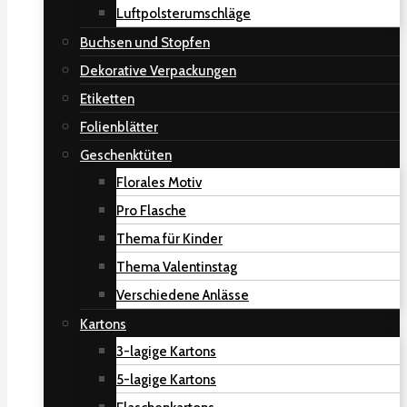
Luftpolsterumschläge
Buchsen und Stopfen
Dekorative Verpackungen
Etiketten
Folienblätter
Geschenktüten
Florales Motiv
Pro Flasche
Thema für Kinder
Thema Valentinstag
Verschiedene Anlässe
Kartons
3-lagige Kartons
5-lagige Kartons