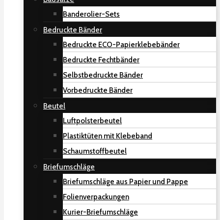
Banderolier-Sets
Bedruckte Bänder
Bedruckte ECO-Papierklebebänder
Bedruckte Fechtbänder
Selbstbedruckte Bänder
Vorbedruckte Bänder
Beutel
Luftpolsterbeutel
Plastiktüten mit Klebeband
Schaumstoffbeutel
Briefumschläge
Briefumschläge aus Papier und Pappe
Folienverpackungen
Kurier-Briefumschläge