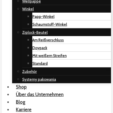
Wellpappe
Winkel
Papp-Winkel
Schaumstoff-Winkel
Ziplock-Beutel
Am Reißverschluss
Doypack
Mit weißem Streifen
Standard
Zubehör
Systemy pakowania
Shop
Über das Unternehmen
Blog
Karriere