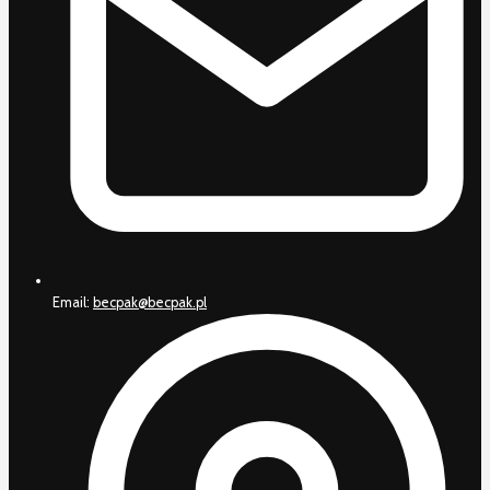
Email:
becpak@becpak.pl