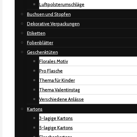
Luftpolsterumschläge
Buchsen und Stopfen
Dekorative Verpackungen
Etiketten
Folienblätter
Geschenktüten
Florales Motiv
Pro Flasche
Thema für Kinder
Thema Valentinstag
Verschiedene Anlässe
Kartons
3-lagige Kartons
5-lagige Kartons