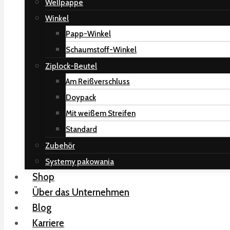
Wellpappe
Winkel
Papp-Winkel
Schaumstoff-Winkel
Ziplock-Beutel
Am Reißverschluss
Doypack
Mit weißem Streifen
Standard
Zubehör
Systemy pakowania
Shop
Über das Unternehmen
Blog
Karriere