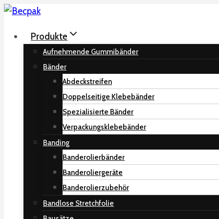
Zum
Inhalt
Produkte
springen
Aufnehmende Gummibänder
Bänder
Abdeckstreifen
Doppelseitige Klebebänder
Spezialisierte Bänder
Verpackungsklebebänder
Banding
Banderolierbänder
Banderoliergeräte
Banderolierzubehör
Bandlose Stretchfolie
Bausätze