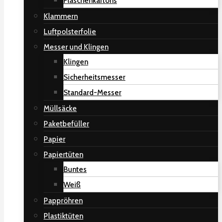
Flaschenkartons
Klammern
Luftpolsterfolie
Messer und Klingen
Klingen
Sicherheitsmesser
Standard-Messer
Müllsäcke
Paketbefüller
Papier
Papiertüten
Buntes
Weiß
Pappröhren
Plastiktüten