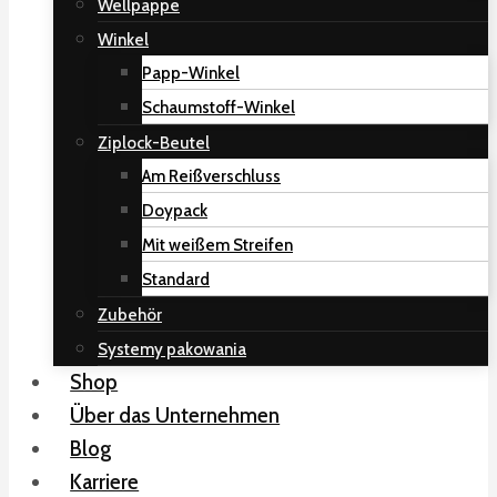
Wellpappe
Winkel
Papp-Winkel
Schaumstoff-Winkel
Ziplock-Beutel
Am Reißverschluss
Doypack
Mit weißem Streifen
Standard
Zubehör
Systemy pakowania
Shop
Über das Unternehmen
Blog
Karriere