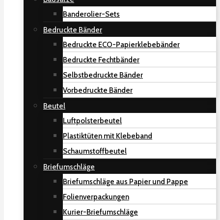
Banderolier-Sets
Bedruckte Bänder
Bedruckte ECO-Papierklebebänder
Bedruckte Fechtbänder
Selbstbedruckte Bänder
Vorbedruckte Bänder
Beutel
Luftpolsterbeutel
Plastiktüten mit Klebeband
Schaumstoffbeutel
Briefumschläge
Briefumschläge aus Papier und Pappe
Folienverpackungen
Kurier-Briefumschläge