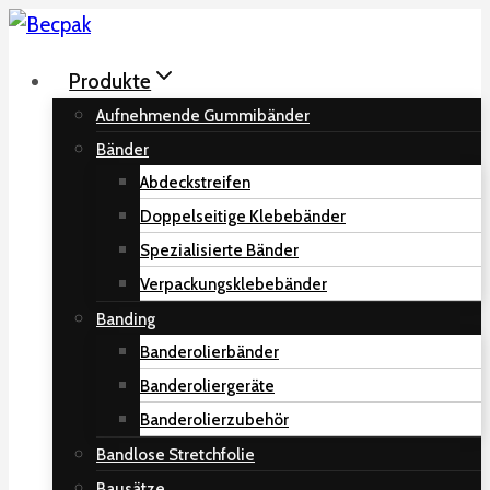
Zum
Inhalt
Produkte
springen
Aufnehmende Gummibänder
Bänder
Abdeckstreifen
Doppelseitige Klebebänder
Spezialisierte Bänder
Verpackungsklebebänder
Banding
Banderolierbänder
Banderoliergeräte
Banderolierzubehör
Bandlose Stretchfolie
Bausätze