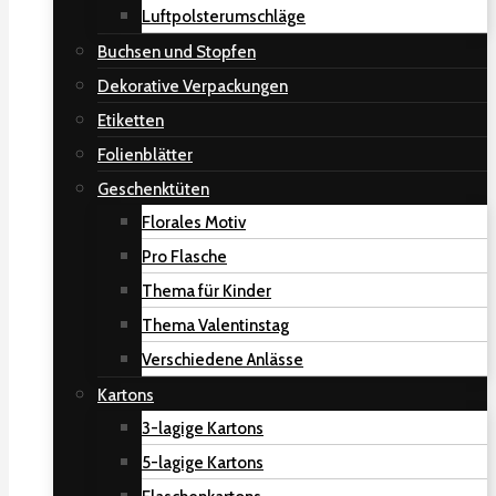
Luftpolsterumschläge
Buchsen und Stopfen
Dekorative Verpackungen
Etiketten
Folienblätter
Geschenktüten
Florales Motiv
Pro Flasche
Thema für Kinder
Thema Valentinstag
Verschiedene Anlässe
Kartons
3-lagige Kartons
5-lagige Kartons