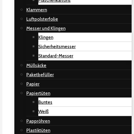
Flaschenkartons
Klammern
Luftpolsterfolie
Messer und Klingen
Klingen
Sicherheitsmesser
Standard-Messer
Müllsäcke
Paketbefüller
Papier
Papiertüten
Buntes
Weiß
Pappröhren
Plastiktüten