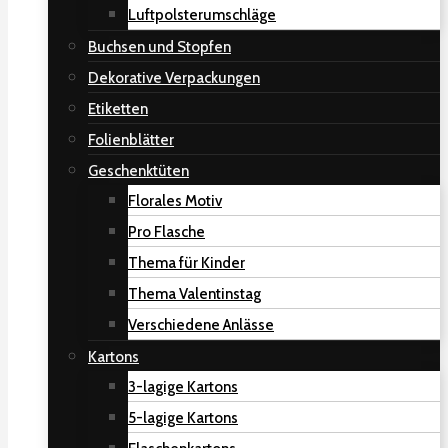
Luftpolsterumschläge
Buchsen und Stopfen
Dekorative Verpackungen
Etiketten
Folienblätter
Geschenktüten
Florales Motiv
Pro Flasche
Thema für Kinder
Thema Valentinstag
Verschiedene Anlässe
Kartons
3-lagige Kartons
5-lagige Kartons