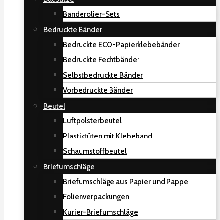
Banderolier-Sets
Bedruckte Bänder
Bedruckte ECO-Papierklebebänder
Bedruckte Fechtbänder
Selbstbedruckte Bänder
Vorbedruckte Bänder
Beutel
Luftpolsterbeutel
Plastiktüten mit Klebeband
Schaumstoffbeutel
Briefumschläge
Briefumschläge aus Papier und Pappe
Folienverpackungen
Kurier-Briefumschläge