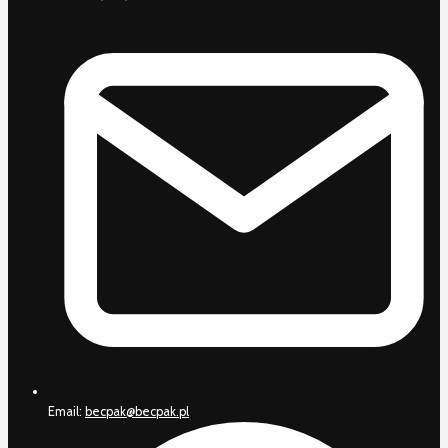
Email:
becpak@becpak.pl