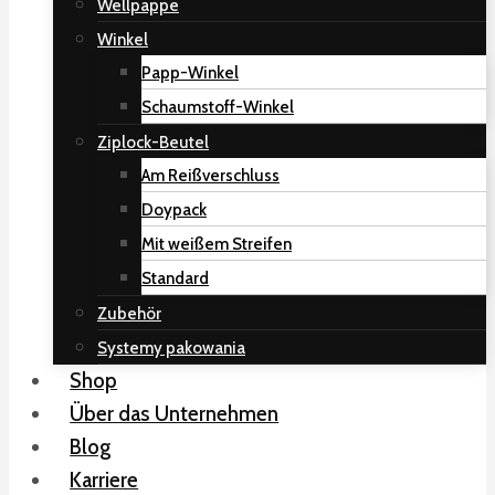
Wellpappe
Winkel
Papp-Winkel
Schaumstoff-Winkel
Ziplock-Beutel
Am Reißverschluss
Doypack
Mit weißem Streifen
Standard
Zubehör
Systemy pakowania
Shop
Über das Unternehmen
Blog
Karriere