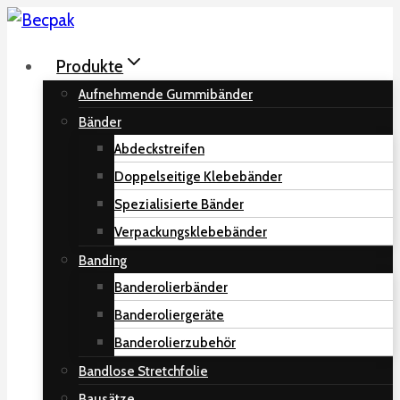
Skip
to
Produkte
content
Aufnehmende Gummibänder
Bänder
Abdeckstreifen
Doppelseitige Klebebänder
Spezialisierte Bänder
Verpackungsklebebänder
Banding
Banderolierbänder
Banderoliergeräte
Banderolierzubehör
Bandlose Stretchfolie
Bausätze