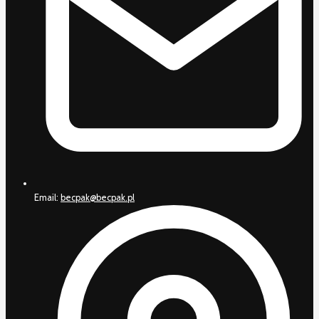
Email:
becpak@becpak.pl