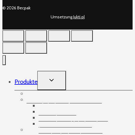
© 2026 Becpak
Umsetzung
Jukti.pl
TOGGLE
Produkte
CHILD
MENU
Aufnehmende Gummibänder
Bänder
Abdeckstreifen
Doppelseitige Klebebänder
Spezialisierte Bänder
Verpackungsklebebänder
Banding