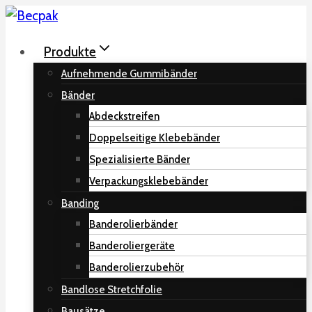
Zum
Inhalt
Produkte
springen
Aufnehmende Gummibänder
Bänder
Abdeckstreifen
Doppelseitige Klebebänder
Spezialisierte Bänder
Verpackungsklebebänder
Banding
Banderolierbänder
Banderoliergeräte
Banderolierzubehör
Bandlose Stretchfolie
Bausätze