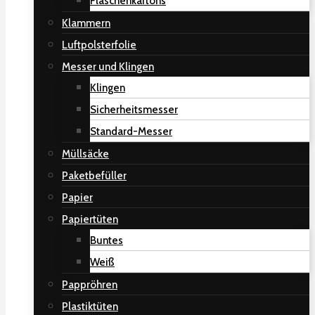
Flaschenkartons
Klammern
Luftpolsterfolie
Messer und Klingen
Klingen
Sicherheitsmesser
Standard-Messer
Müllsäcke
Paketbefüller
Papier
Papiertüten
Buntes
Weiß
Pappröhren
Plastiktüten