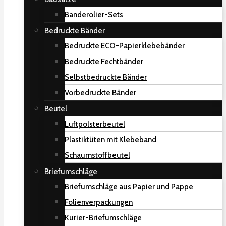
Banderolier-Sets
Bedruckte Bänder
Bedruckte ECO-Papierklebebänder
Bedruckte Fechtbänder
Selbstbedruckte Bänder
Vorbedruckte Bänder
Beutel
Luftpolsterbeutel
Plastiktüten mit Klebeband
Schaumstoffbeutel
Briefumschläge
Briefumschläge aus Papier und Pappe
Folienverpackungen
Kurier-Briefumschläge