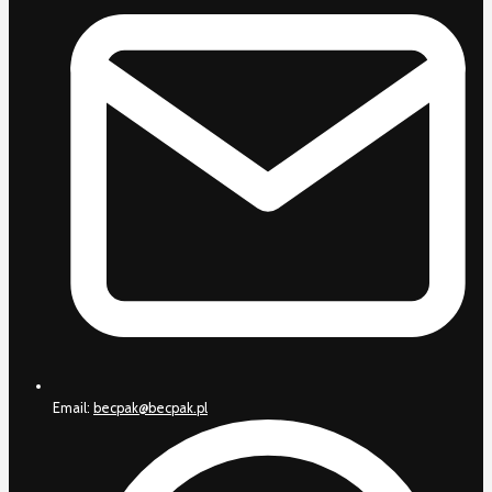
Email:
becpak@becpak.pl