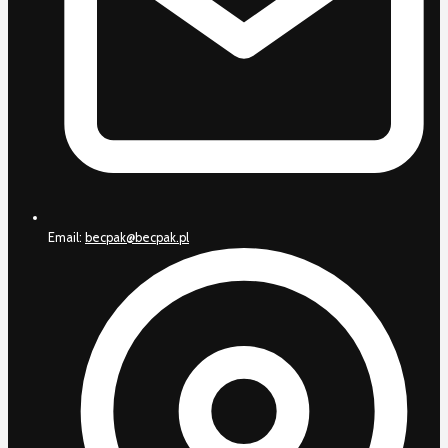
Email:
becpak@becpak.pl