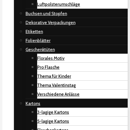
Luftpolsterumschläge
Buchsen und Stopfen
Dekorative Verpackungen
Etiketten
Folienblätter
Geschenktüten
Florales Motiv
Pro Flasche
Thema für Kinder
Thema Valentinstag
Verschiedene Anlässe
Kartons
3-lagige Kartons
5-lagige Kartons