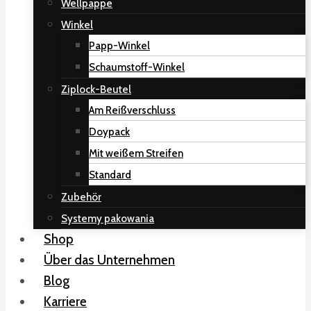
Wellpappe
Winkel
Papp-Winkel
Schaumstoff-Winkel
Ziplock-Beutel
Am Reißverschluss
Doypack
Mit weißem Streifen
Standard
Zubehör
Systemy pakowania
Shop
Über das Unternehmen
Blog
Karriere