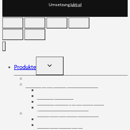
Umsetzung
Jukti.pl
TOGGLE
Produkte
CHILD
MENU
Aufnehmende Gummibänder
Bänder
Abdeckstreifen
Doppelseitige Klebebänder
Spezialisierte Bänder
Verpackungsklebebänder
Banding
Banderolierbänder
Banderoliergeräte