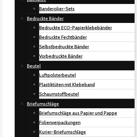
Banderolier-Sets
Bedruckte Bänder
Bedruckte ECO-Papierklebebänder
Bedruckte Fechtbänder
Selbstbedruckte Bänder
Vorbedruckte Bänder
Beutel
Luftpolsterbeutel
Plastiktüten mit Klebeband
Schaumstoffbeutel
Briefumschläge
Briefumschläge aus Papier und Pappe
Folienverpackungen
Kurier-Briefumschläge