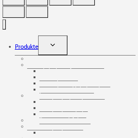
TOGGLE
Produkte
CHILD
MENU
Aufnehmende Gummibänder
Bänder
Abdeckstreifen
Doppelseitige Klebebänder
Spezialisierte Bänder
Verpackungsklebebänder
Banding
Banderolierbänder
Banderoliergeräte
Banderolierzubehör
Bandlose Stretchfolie
Bausätze
Banderolier-Sets