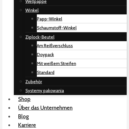
Wellpappe
Winkel
Papp-Winkel
Schaumstoff-Winkel
Ziplock-Beutel
Am Reißverschluss
Doypack
Mit weißem Streifen
Standard
Zubehör
Systemy pakowania
Shop
Über das Unternehmen
Blog
Karriere