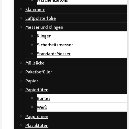
Flaschenkartons
Klammern
Luftpolsterfolie
Messer und Klingen
Klingen
Sicherheitsmesser
Standard-Messer
Müllsäcke
Paketbefüller
Papier
Papiertüten
Buntes
Weiß
Pappröhren
Plastiktüten