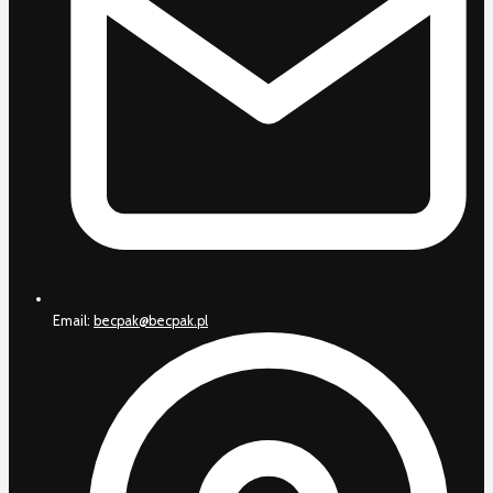
Email:
becpak@becpak.pl