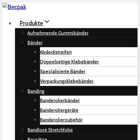
Zum
Inhalt
Produkte
springen
Aufnehmende Gummibänder
Bänder
Abdeckstreifen
Doppelseitige Klebebänder
Spezialisierte Bänder
Verpackungsklebebänder
Banding
Banderolierbänder
Banderoliergeräte
Banderolierzubehör
Bandlose Stretchfolie
Bausätze