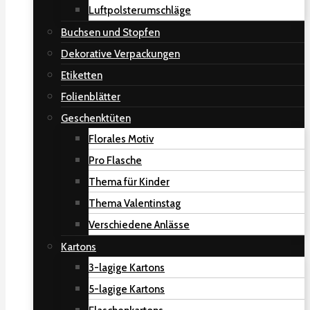
Luftpolsterumschläge
Buchsen und Stopfen
Dekorative Verpackungen
Etiketten
Folienblätter
Geschenktüten
Florales Motiv
Pro Flasche
Thema für Kinder
Thema Valentinstag
Verschiedene Anlässe
Kartons
3-lagige Kartons
5-lagige Kartons