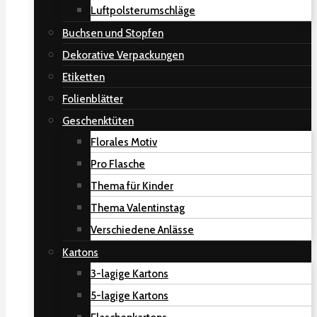
Luftpolsterumschläge
Buchsen und Stopfen
Dekorative Verpackungen
Etiketten
Folienblätter
Geschenktüten
Florales Motiv
Pro Flasche
Thema für Kinder
Thema Valentinstag
Verschiedene Anlässe
Kartons
3-lagige Kartons
5-lagige Kartons