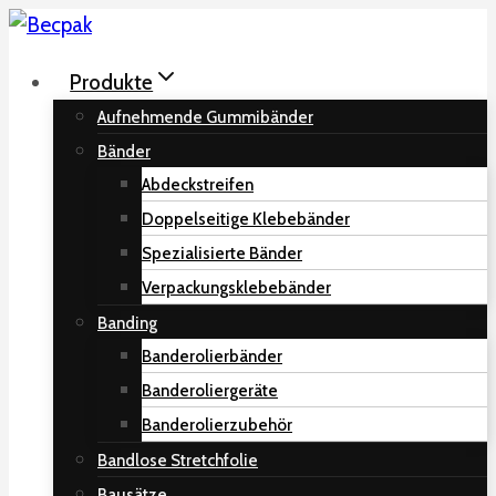
Zum
Inhalt
Produkte
springen
Aufnehmende Gummibänder
Bänder
Abdeckstreifen
Doppelseitige Klebebänder
Spezialisierte Bänder
Verpackungsklebebänder
Banding
Banderolierbänder
Banderoliergeräte
Banderolierzubehör
Bandlose Stretchfolie
Bausätze