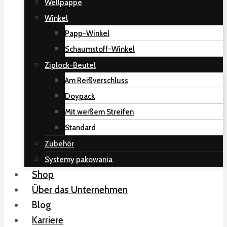
Wellpappe
Winkel
Papp-Winkel
Schaumstoff-Winkel
Ziplock-Beutel
Am Reißverschluss
Doypack
Mit weißem Streifen
Standard
Zubehör
Systemy pakowania
Shop
Über das Unternehmen
Blog
Karriere