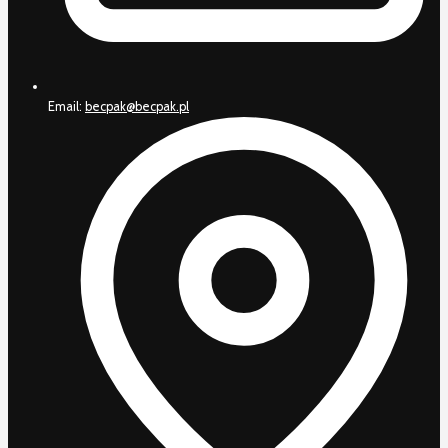
Email:
becpak@becpak.pl