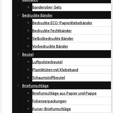
Banderolier-Sets
Bedruckte Bänder
Bedruckte ECO-Papierklebebänder
Bedruckte Fechtbänder
Selbstbedruckte Bänder
Vorbedruckte Bänder
Beutel
Luftpolsterbeutel
Plastiktüten mit Klebeband
Schaumstoffbeutel
Briefumschläge
Briefumschläge aus Papier und Pappe
Folienverpackungen
Kurier-Briefumschläge