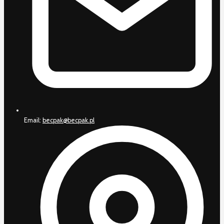
Email:
becpak@becpak.pl