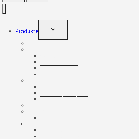
TOGGLE
Produkte
CHILD
MENU
Aufnehmende Gummibänder
Bänder
Abdeckstreifen
Doppelseitige Klebebänder
Spezialisierte Bänder
Verpackungsklebebänder
Banding
Banderolierbänder
Banderoliergeräte
Banderolierzubehör
Bandlose Stretchfolie
Bausätze
Banderolier-Sets
Bedruckte Bänder
Bedruckte ECO-Papierklebebänder
Bedruckte Fechtbänder