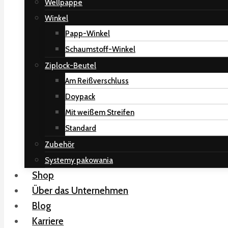
Wellpappe
Winkel
Papp-Winkel
Schaumstoff-Winkel
Ziplock-Beutel
Am Reißverschluss
Doypack
Mit weißem Streifen
Standard
Zubehör
Systemy pakowania
Shop
Über das Unternehmen
Blog
Karriere