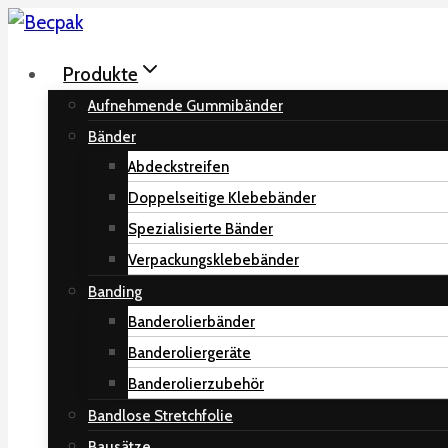
Zum
Inhalt
Produkte
springen
Aufnehmende Gummibänder
Bänder
Abdeckstreifen
Doppelseitige Klebebänder
Spezialisierte Bänder
Verpackungsklebebänder
Banding
Banderolierbänder
Banderoliergeräte
Banderolierzubehör
Bandlose Stretchfolie
Bausätze