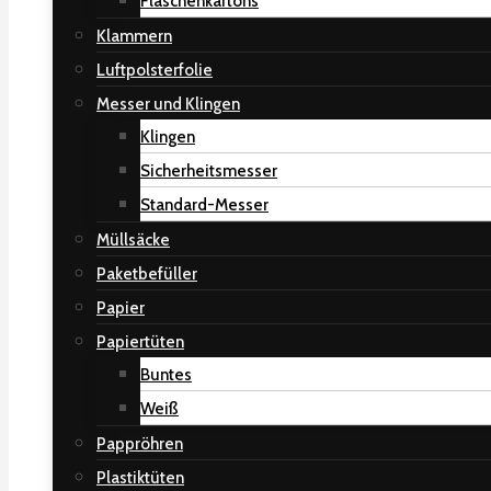
Flaschenkartons
Klammern
Luftpolsterfolie
Messer und Klingen
Klingen
Sicherheitsmesser
Standard-Messer
Müllsäcke
Paketbefüller
Papier
Papiertüten
Buntes
Weiß
Pappröhren
Plastiktüten