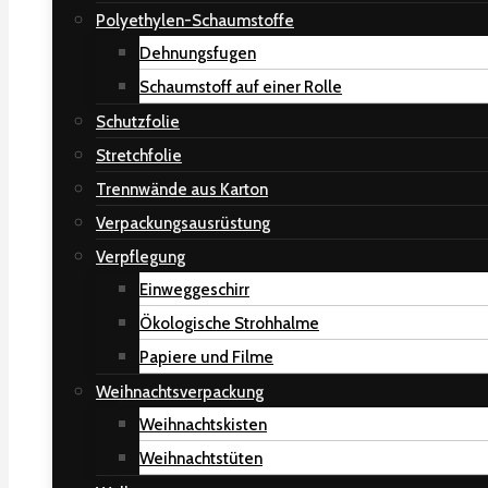
Polyethylen-Schaumstoffe
Dehnungsfugen
Schaumstoff auf einer Rolle
Schutzfolie
Stretchfolie
Trennwände aus Karton
Verpackungsausrüstung
Verpflegung
Einweggeschirr
Ökologische Strohhalme
Papiere und Filme
Weihnachtsverpackung
Weihnachtskisten
Weihnachtstüten