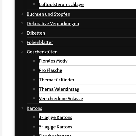
Luftpolsterumschläge
Buchsen und Stopfen
Dekorative Verpackungen
Etiketten
Folienblätter
Geschenktüten
Florales Motiv
Pro Flasche
Thema für Kinder
Thema Valentinstag
Verschiedene Anlässe
Kartons
3-lagige Kartons
5-lagige Kartons