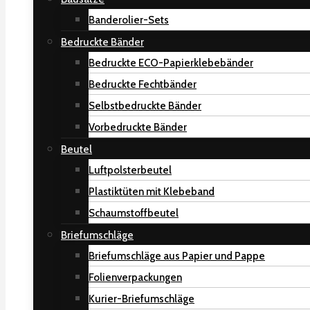
Banderolier-Sets
Bedruckte Bänder
Bedruckte ECO-Papierklebebänder
Bedruckte Fechtbänder
Selbstbedruckte Bänder
Vorbedruckte Bänder
Beutel
Luftpolsterbeutel
Plastiktüten mit Klebeband
Schaumstoffbeutel
Briefumschläge
Briefumschläge aus Papier und Pappe
Folienverpackungen
Kurier-Briefumschläge