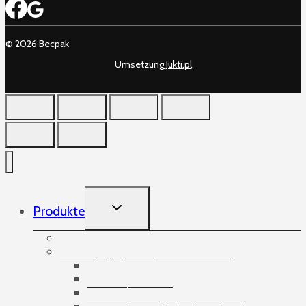
© 2026 Becpak
Umsetzung
Jukti.pl
TOGGLE
Produkte
CHILD
MENU
Aufnehmende Gummibänder
Bänder
Abdeckstreifen
Doppelseitige Klebebänder
Spezialisierte Bänder
Verpackungsklebebänder