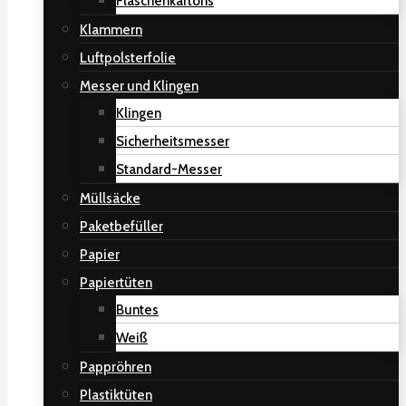
Flaschenkartons
Klammern
Luftpolsterfolie
Messer und Klingen
Klingen
Sicherheitsmesser
Standard-Messer
Müllsäcke
Paketbefüller
Papier
Papiertüten
Buntes
Weiß
Pappröhren
Plastiktüten