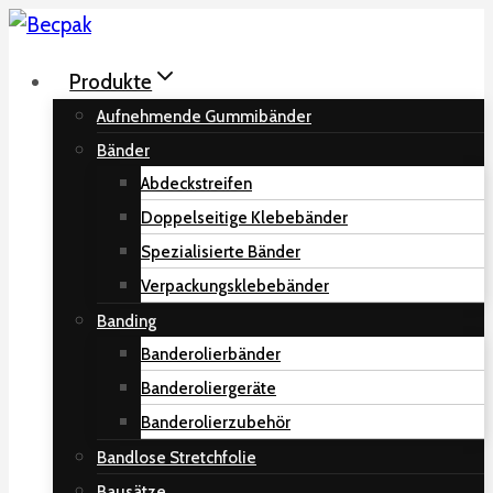
Zum
Inhalt
Produkte
springen
Aufnehmende Gummibänder
Bänder
Abdeckstreifen
Doppelseitige Klebebänder
Spezialisierte Bänder
Verpackungsklebebänder
Banding
Banderolierbänder
Banderoliergeräte
Banderolierzubehör
Bandlose Stretchfolie
Bausätze