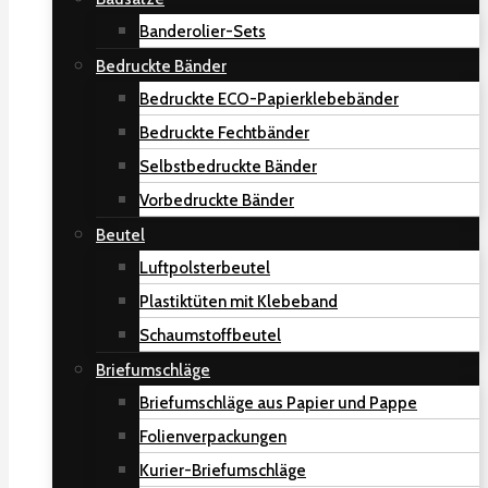
Banderolier-Sets
Bedruckte Bänder
Bedruckte ECO-Papierklebebänder
Bedruckte Fechtbänder
Selbstbedruckte Bänder
Vorbedruckte Bänder
Beutel
Luftpolsterbeutel
Plastiktüten mit Klebeband
Schaumstoffbeutel
Briefumschläge
Briefumschläge aus Papier und Pappe
Folienverpackungen
Kurier-Briefumschläge