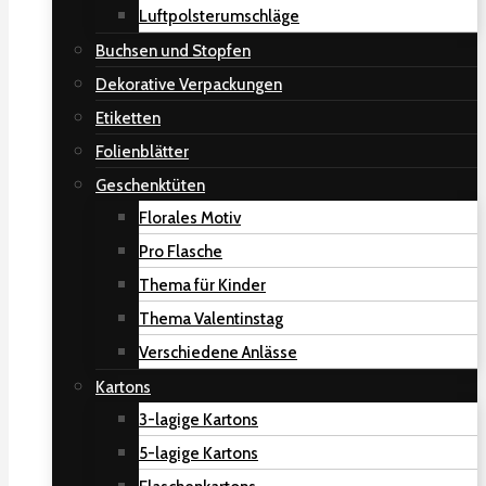
Luftpolsterumschläge
Buchsen und Stopfen
Dekorative Verpackungen
Etiketten
Folienblätter
Geschenktüten
Florales Motiv
Pro Flasche
Thema für Kinder
Thema Valentinstag
Verschiedene Anlässe
Kartons
3-lagige Kartons
5-lagige Kartons