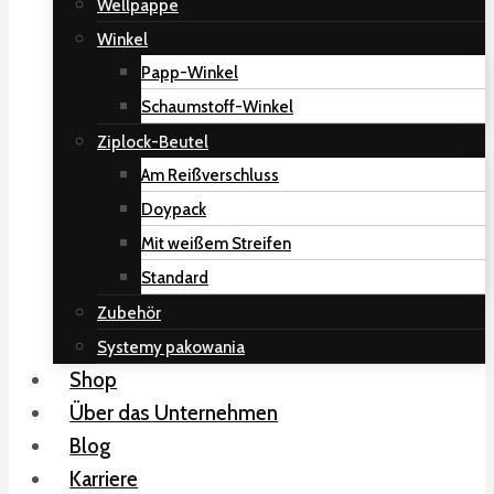
Wellpappe
Winkel
Papp-Winkel
Schaumstoff-Winkel
Ziplock-Beutel
Am Reißverschluss
Doypack
Mit weißem Streifen
Standard
Zubehör
Systemy pakowania
Shop
Über das Unternehmen
Blog
Karriere