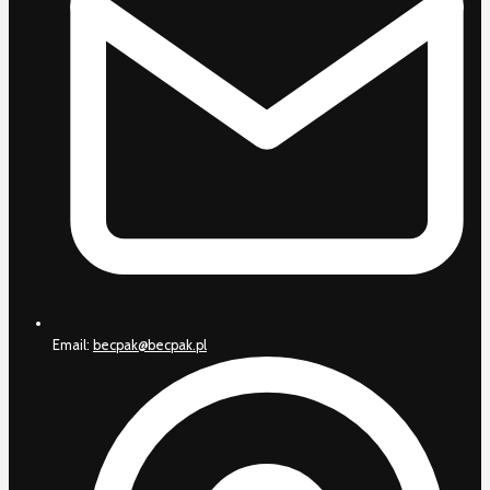
Email:
becpak@becpak.pl