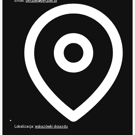
Email:
becpak@becpak.pl
Lokalizacja:
wskazówki dojazdu