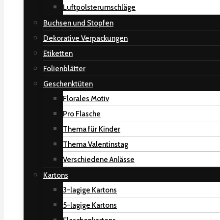
Luftpolsterumschläge
Buchsen und Stopfen
Dekorative Verpackungen
Etiketten
Folienblätter
Geschenktüten
Florales Motiv
Pro Flasche
Thema für Kinder
Thema Valentinstag
Verschiedene Anlässe
Kartons
3-lagige Kartons
5-lagige Kartons