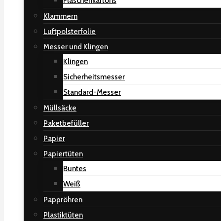
Flaschenkartons
Klammern
Luftpolsterfolie
Messer und Klingen
Klingen
Sicherheitsmesser
Standard-Messer
Müllsäcke
Paketbefüller
Papier
Papiertüten
Buntes
Weiß
Pappröhren
Plastiktüten