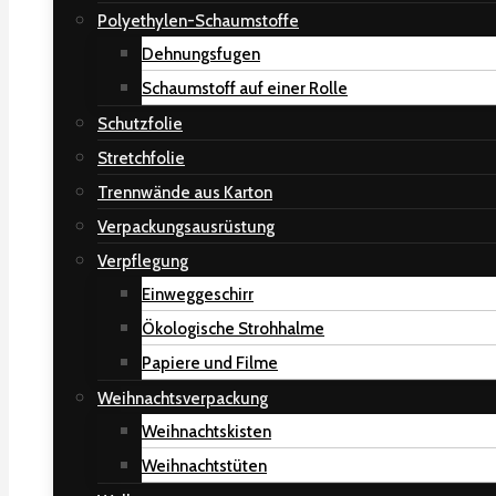
Polyethylen-Schaumstoffe
Dehnungsfugen
Schaumstoff auf einer Rolle
Schutzfolie
Stretchfolie
Trennwände aus Karton
Verpackungsausrüstung
Verpflegung
Einweggeschirr
Ökologische Strohhalme
Papiere und Filme
Weihnachtsverpackung
Weihnachtskisten
Weihnachtstüten