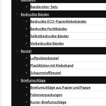
Banderolier-Sets
Bedruckte Bänder
Bedruckte ECO-Papierklebebänder
Bedruckte Fechtbänder
Selbstbedruckte Bänder
Vorbedruckte Bänder
Beutel
Luftpolsterbeutel
Plastiktüten mit Klebeband
Schaumstoffbeutel
Briefumschläge
Briefumschläge aus Papier und Pappe
Folienverpackungen
Kurier-Briefumschläge