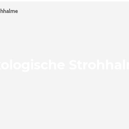
ohhalme
ologische Strohha