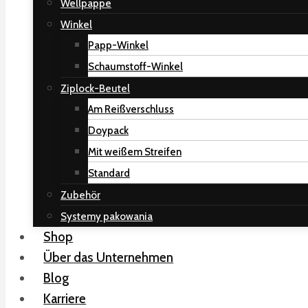
Wellpappe
Winkel
Papp-Winkel
Schaumstoff-Winkel
Ziplock-Beutel
Am Reißverschluss
Doypack
Mit weißem Streifen
Standard
Zubehör
Systemy pakowania
Shop
Über das Unternehmen
Blog
Karriere