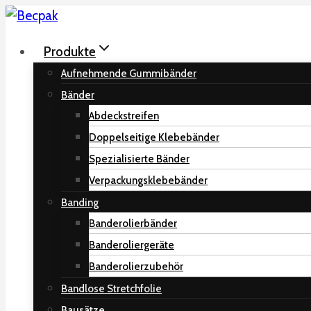
Zum
Inhalt
Produkte
springen
Aufnehmende Gummibänder
Bänder
Abdeckstreifen
Doppelseitige Klebebänder
Spezialisierte Bänder
Verpackungsklebebänder
Banding
Banderolierbänder
Banderoliergeräte
Banderolierzubehör
Bandlose Stretchfolie
Bausätze