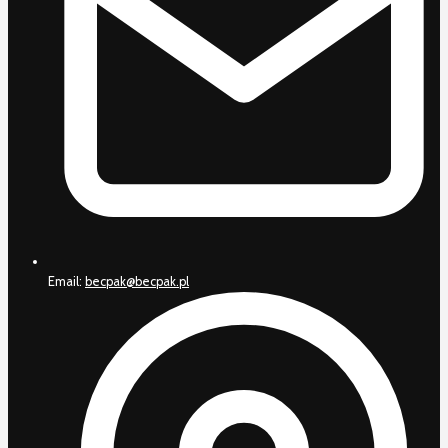
Email:
becpak@becpak.pl