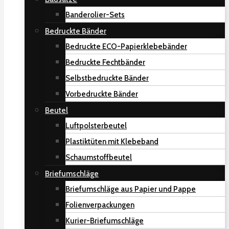
Banderolier-Sets
Bedruckte Bänder
Bedruckte ECO-Papierklebebänder
Bedruckte Fechtbänder
Selbstbedruckte Bänder
Vorbedruckte Bänder
Beutel
Luftpolsterbeutel
Plastiktüten mit Klebeband
Schaumstoffbeutel
Briefumschläge
Briefumschläge aus Papier und Pappe
Folienverpackungen
Kurier-Briefumschläge