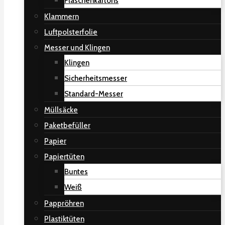
Flaschenkartons
Klammern
Luftpolsterfolie
Messer und Klingen
Klingen
Sicherheitsmesser
Standard-Messer
Müllsäcke
Paketbefüller
Papier
Papiertüten
Buntes
Weiß
Pappröhren
Plastiktüten