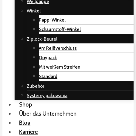
Wellpappe
Winkel
Papp-Winkel
Schaumstoff-Winkel
Ziplock-Beutel
Am Reißverschluss
Doypack
Mit weißem Streifen
Standard
Zubehör
Systemy pakowania
Shop
Über das Unternehmen
Blog
Karriere