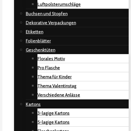
Luftpolsterumschläge
Buchsen und Stopfen
Dekorative Verpackungen
Etiketten
Folienblätter
Geschenktüten
Florales Motiv
Pro Flasche
Thema für Kinder
Thema Valentinstag
Verschiedene Anlässe
Kartons
3-lagige Kartons
5-lagige Kartons