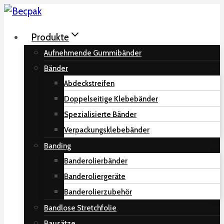
Zum
Inhalt
Produkte
springen
Aufnehmende Gummibänder
Bänder
Abdeckstreifen
Doppelseitige Klebebänder
Spezialisierte Bänder
Verpackungsklebebänder
Banding
Banderolierbänder
Banderoliergeräte
Banderolierzubehör
Bandlose Stretchfolie
Bausätze