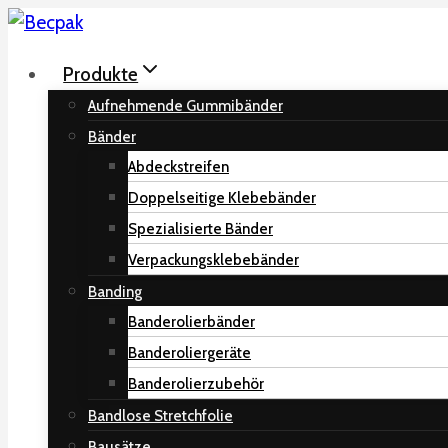
Zum
Inhalt
Produkte
springen
Aufnehmende Gummibänder
Bänder
Abdeckstreifen
Doppelseitige Klebebänder
Spezialisierte Bänder
Verpackungsklebebänder
Banding
Banderolierbänder
Banderoliergeräte
Banderolierzubehör
Bandlose Stretchfolie
Bausätze