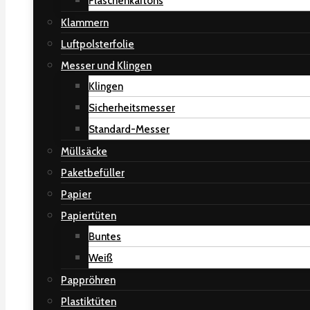
Flaschenkartons
Klammern
Luftpolsterfolie
Messer und Klingen
Klingen
Sicherheitsmesser
Standard-Messer
Müllsäcke
Paketbefüller
Papier
Papiertüten
Buntes
Weiß
Pappröhren
Plastiktüten