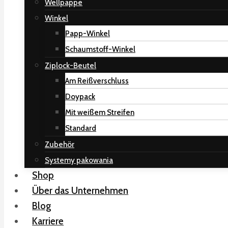
Wellpappe
Winkel
Papp-Winkel
Schaumstoff-Winkel
Ziplock-Beutel
Am Reißverschluss
Doypack
Mit weißem Streifen
Standard
Zubehör
Systemy pakowania
Shop
Über das Unternehmen
Blog
Karriere