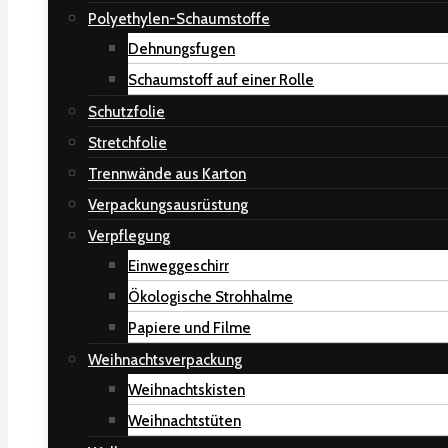
Polyethylen-Schaumstoffe
Dehnungsfugen
Schaumstoff auf einer Rolle
Schutzfolie
Stretchfolie
Trennwände aus Karton
Verpackungsausrüstung
Verpflegung
Einweggeschirr
Ökologische Strohhalme
Papiere und Filme
Weihnachtsverpackung
Weihnachtskisten
Weihnachtstüten