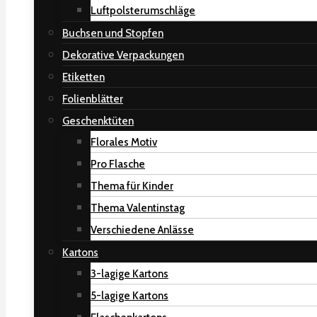
Luftpolsterumschläge
Buchsen und Stopfen
Dekorative Verpackungen
Etiketten
Folienblätter
Geschenktüten
Florales Motiv
Pro Flasche
Thema für Kinder
Thema Valentinstag
Verschiedene Anlässe
Kartons
3-lagige Kartons
5-lagige Kartons