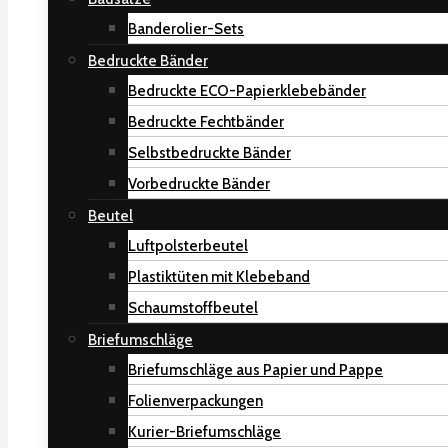
Banderolier-Sets
Bedruckte Bänder
Bedruckte ECO-Papierklebebänder
Bedruckte Fechtbänder
Selbstbedruckte Bänder
Vorbedruckte Bänder
Beutel
Luftpolsterbeutel
Plastiktüten mit Klebeband
Schaumstoffbeutel
Briefumschläge
Briefumschläge aus Papier und Pappe
Folienverpackungen
Kurier-Briefumschläge