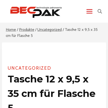
Zum
Inhalt
springen
Home
/
Produkte
/
Uncategorized
/
Tasche 12 x 9,5 x 35
cm für Flasche 5
UNCATEGORIZED
Tasche 12 x 9,5 x
35 cm für Flasche
5